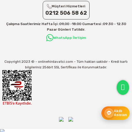
Yurtiçi Kargo için 30 Desi sonrası her +1 Desi: 13 TL
Müşteri Hizmetleri
Aras Kargo için 30 Desi sonrası her +1 Desi: 17 TL
0212 506 58 62
İletişim
Çalışma Saatlerimiz Hafta İçi :09,00 -18:00 Cumartesi :09:30 - 12:30
Kargo ve teslimat süreçleriyle ilgili tüm sorularınız için bizimle iletişime
Pazar Günleri Tatildir.
geçebilirsiniz:
WhatsApp İletişim
31/12/2026 Tarihine Kadar Geçerlidir
Kargo İle İlgili sorunlarınız için
info@onlinehirdavatci.com
mail adresimize
yazabilirsiniz
Copyright 2023 © - onlinehirdavatci.com - Tüm hakları saklıdır - Kredi kartı
bilgileriniz 256bit SSL Sertifikası ile Korunmaktadır.
Akıllı
Asistan