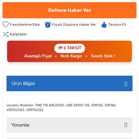
Gelince Haber Ver
Fiyatı Düşünce Haber Ver
Tavsiye Et
Karşılaştır
💳 6 TAKSİT
Avantajlı Fiyat
•
Hızlı Kargo
•
Sınırlı Stok !
Ürün Bilgisi
Uyumlu Modeller: TIME 110,NINJA120, ONE EXTRA 135, STM150, STM160,
VERTIGO20, VERTIGO22
Yorumlar