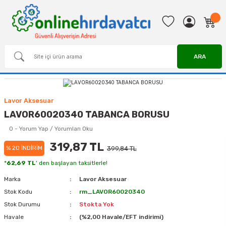
ARA
Lavor Aksesuar
LAVOR60020340 TABANCA BORUSU
0 - Yorum Yap / Yorumları Oku
319,87 TL
% 20 İNDİRİM
399,84 TL
*
62,69 TL
' den başlayan taksitlerle!
Marka
Lavor Aksesuar
Stok Kodu
rm_LAVOR60020340
Stok Durumu
Stokta Yok
Havale
(%2,00 Havale/EFT indirimi)