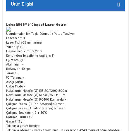
Ürün Bilgisi
Leica RUGBY 610 İnşaat Lazer Metre
Uygulamalar
Tek Tuşla Otomatik Yatay Tesviye
Lazer Sınıfı
1
Lazer Tipi
635 nm kırmızı
Yukarı şakül
-
Hassasiyet
30m ± 2.2mm
Kendinden Terazileme Aralığı
± 5°
Eğim aralığı
-
Akıllı eğim
-
Rotasyon
10 rps
Tarama
-
90° Tarama
-
Aşağı şakül
-
Uyku Modu
-
Maksimum Mesafe (Ø) RE120/120G
800m
Maksimum Mesafe (Ø) RE140/160
1100m
Maksimum Mesafe (Ø) RC400 Kumanda
-
Çalışma Süresi (Li-ion Batarya)
40 saat
Çalışma Süresi (Alkalin Batarya)
60 saat
Çalışma Sıcaklığı
-10 + 50°C
Koruma Sınıfı
IP67
Garanti
3 yıl
Tek tuşla yatay tesviye
Tek tuşla otomatik yatay terazileme (Tek eksende A240 manuel eğim adaptörü