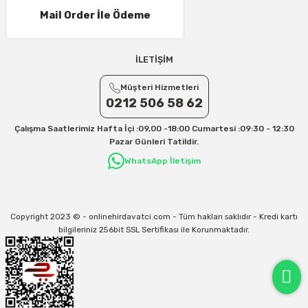
Mail Order İle Ödeme
21 – 25 Desi/Kg= 357,90 TL-- 397,40 TL
25 – 30 Desi/Kg= 409,50 TL- 434,90 TL
Ek Desi Ücretleri
İLETİŞİM
Yurtiçi Kargo için 30 Desi sonrası her +1 Desi: 13 TL
Müşteri Hizmetleri
Aras Kargo için 30 Desi sonrası her +1 Desi: 17 TL
0212 506 58 62
İletişim
Çalışma Saatlerimiz Hafta İçi :09,00 -18:00 Cumartesi :09:30 - 12:30
Kargo ve teslimat süreçleriyle ilgili tüm sorularınız için bizimle iletişime
Pazar Günleri Tatildir.
geçebilirsiniz:
WhatsApp İletişim
31/12/2026 Tarihine Kadar Geçerlidir
Kargo İle İlgili sorunlarınız için
info@onlinehirdavatci.com
mail adresimize
yazabilirsiniz
Copyright 2023 © - onlinehirdavatci.com - Tüm hakları saklıdır - Kredi kartı
bilgileriniz 256bit SSL Sertifikası ile Korunmaktadır.