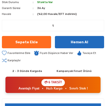
Stok Durumu
Stokta Var
Garanti Süresi
36 Ay
Havale
(%2,00 Havale/EFT indirimi)
Sepete Ekle
Hemen Al
Fiyatı Düşünce Haber Ver
Tavsiye Et
Karşılaştır
2 - 3 Günde Kargoda
Kampanyalı Fırsat Ürünü
💳 6 TAKSİT
Avantajlı Fiyat
•
Hızlı Kargo
•
Sınırlı Stok !