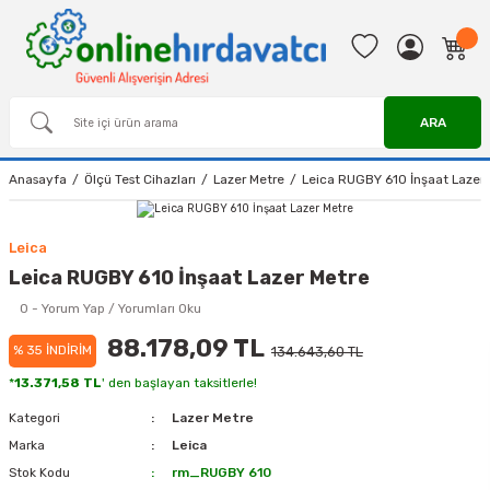
ARA
Anasayfa
Ölçü Test Cihazları
Lazer Metre
Leica RUGBY 610 İnşaat Lazer
Leica
Leica RUGBY 610 İnşaat Lazer Metre
0 - Yorum Yap / Yorumları Oku
88.178,09 TL
% 35 İNDİRİM
134.643,60 TL
*
13.371,58 TL
' den başlayan taksitlerle!
Kategori
Lazer Metre
Marka
Leica
Stok Kodu
rm_RUGBY 610