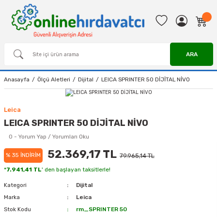
ARA
Anasayfa
Ölçü Aletleri
Dijital
LEICA SPRINTER 50 DİJİTAL NİVO
Leica
LEICA SPRINTER 50 DİJİTAL NİVO
0 - Yorum Yap / Yorumları Oku
52.369,17 TL
% 35 İNDİRİM
79.965,14 TL
*
7.941,41 TL
' den başlayan taksitlerle!
Kategori
Dijital
Marka
Leica
Stok Kodu
rm_SPRINTER 50