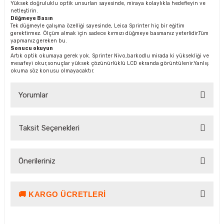
Yüksek doğruluklu optik unsurları sayesinde, miraya kolaylıkla hedefleyin ve
netleştirin.
Düğmeye Basın
Tek düğmeyle çalışma özelliği sayesinde, Leica Sprinter hiç bir eğitim
gerektirmez. Ölçüm almak için sadece kırmızı düğmeye basmanız yeterlidir.Tüm
yapmanız gereken bu.
Sonucu okuyun
Artık optik okumaya gerek yok. Sprinter Nivo,barkodlu mirada ki yüksekliği ve
mesafeyi okur,sonuçlar yüksek çözünürlüklü LCD ekranda görüntülenir.Yanlış
okuma söz konusu olmayacaktır.
Yorumlar
Taksit Seçenekleri
Bu ürüne ilk yorumu siz yapın!
Önerileriniz
Yorum Yaz Puan Kazan
🚚 KARGO ÜCRETLERI
Bu ürünün fiyat bilgisi, resim, ürün açıklamalarında ve diğer
konularda yetersiz gördüğünüz noktaları öneri formunu
kullanarak tarafımıza iletebilirsiniz.