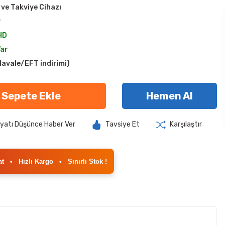
 ve Takviye Cihazı
r
HD
Var
avale/EFT indirimi)
Sepete Ekle
Hemen Al
iyatı Düşünce Haber Ver
Tavsiye Et
Karşılaştır
at
•
Hızlı Kargo
•
Sınırlı Stok !