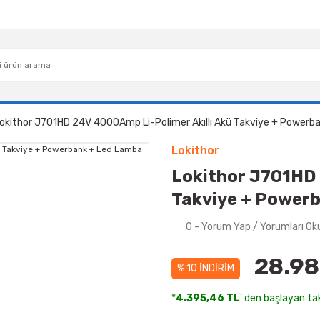
okithor J701HD 24V 4000Amp Li-Polimer Akıllı Akü Takviye + Powerb
Lokithor
Lokithor J701HD 
Takviye + Power
0 - Yorum Yap / Yorumları Ok
28.98
% 10 İNDİRİM
*
4.395,46 TL
' den başlayan tak