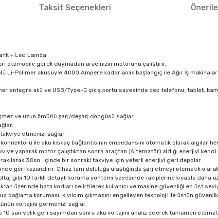
Taksit Seçenekleri
Önerile
bank + Led Lamba
bir otomobile gerek duymadan aracınızın motorunu çalıştırır.
lü Li-Polimer aküsüyle 4000 Ampere kadar anlık başlangıç ile Ağır İş makinala
mer entegre akü ve USB/Type-C çıkış portu sayesinde cep telefonu, tablet, kamera
düşmez ve uzun ömürlü şarj/deşarj döngüsü sağlar.
ğlar.
takviye etmenizi sağlar.
onnektörü ile akü kıskaç bağlantısının empedansını otomatik olarak algılar her 
kviye yaparak motor çalıştıktan sonra araçtan (Alternatör) aldığı enerjiyi kendi h
kılarak 30sn. içinde bir sonraki takviye için yeterli enerjiyi geri depolar.
çinde geri kazandırır. Cihaz tam doluluğa ulaştığında şarj etmeyi otomatik olarak
ek voltaj gibi 10 farklı detaylı koruma yöntemi sayesinde rakiplerine kıyasla daha
ekran üzerinde hata kodları belirtilerek kullanıcı ve makine güvenliği en üst sev
tup bağlama koruması, kıvılcım çıkmasını engelleyen teknoloji ile üstün güvenli
künün voltajını görmenizi sağlar.
 10 saniyelik geri sayımdan sonra akü voltajını analiz ederek tamamen otomatik