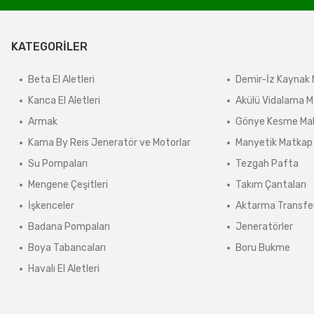
derilir.
KATEGORİLER
ir.
e tabidir.
Beta El Aletleri
Demir-İz Kaynak 
Kanca El Aletleri
Akülü Vidalama M
Armak
Gönye Kesme Mak
önderilir.
Kama By Reis Jeneratör ve Motorlar
Manyetik Matkap
lerde kargo ücreti karşı ödemeli olarak yansıtılabilir.
Su Pompaları
Tezgah Pafta
ınmaz.
Mengene Çeşitleri
Takım Çantaları
 sonra sistem tarafından otomatik olarak hesaplanmaktadır.
İşkenceler
Aktarma Transfe
Badana Pompaları
Jeneratörler
Boya Tabancaları
Boru Bukme
Havalı El Aletleri