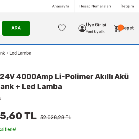
Anasayfa
Hesap Numaraları
İletişim
Üye Girişi
ARA
Sepet
Yeni Üyelik
ank + Led Lamba
24V 4000Amp Li-Polimer Akıllı Akü
bank + Led Lamba
u
5,60 TL
32.028,28 TL
sitlerle!