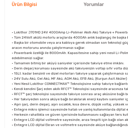
Ürün Bilgisi
Yorumlar
• Lokithor J701HD 24V 4000Amp Li-Polimer Akıllı Akü Takviye + Power
• Tüm 24Volt akülü motorlu araçlarda 4000Ah anlık başlangıç ile başka 
• Başka bir otomobile veya ara kabloya gerek olmadan son teknoloji güç
aracın motorunu anında çalıştırmanızı sağlar.
• Powerbank özelliği ile 8000mAh. Kapasitesine sahip yeni nesil Li-Poli
edebilmenizi sağlar.
• Tamamen bitmiş bir aküyü saniyeler içerisinde takviye etme imkânı.
• Derin deşarj koruması sayesinde akü takviyenizin voltajı sıfır volta 
• 15Lt. kadar benzinli ve dizel motorları takviye yaparak çalıştırmanızı sa
• 24V Sulu Akü, Gel Akü, MF Akü, AGM Akü, EFB Akü, (Kurşun Asit Aküler) 
• Yeni Nesil Lokithor CONNECTMAX™ Teknolojisine sahip takviye bağlantı k
• Kendi kendini Şarj eden akıllı RFCT™ Teknolojisi sayesinde aracınıza ta
• RFCT™ şarj teknolojisi sayesinde takviye sonrası araç aküsüne bağlı bıra
• Her takviyeden sonra aküye bağlı bırakılarak enerji kaybını saniyeler i
• Aşırı şarj, derin deşarj, aşırı sıcaklık, kısa devre, düşük voltaj, yüks
• Entegre mikro işlemci sayesinde hatalı ve yanlış kullanımlarda dijital 
• Herkesin rahatlıkla ve güven içerisinde kullanmasını sağlayan ters ku
• Entegre LCD dijital voltmetre sayesinde, arıza tespiti için bağlı olan a
• Entegre LCD dijital Ekran ve voltmetre sayesinde aküye bağlandığında