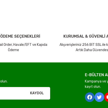
Bu ürüne ilk yorumu siz yapın!
iniz ücretsiz kargo avantajı ile gönderilmektedir.
Yorum Yaz Puan Kazan
tutar ve desi sınırına bakılmaksızın ücretsiz olarak gönderilmektedir.
 ÖDEME SEÇENEKLERİ
KURUMSAL & GÜVENLİ A
dir.
Mail Order, Havale/EFT ve Kapıda
Alışverişleriniz 256 BİT SSL ile
Ödeme
Artık Daha Güvendes
E-BÜLTEN A
Gönder
olun.
Kampanya ve ye
kayıt olun.
rı olmadan ücretsiz gönderilir
KAYDOL