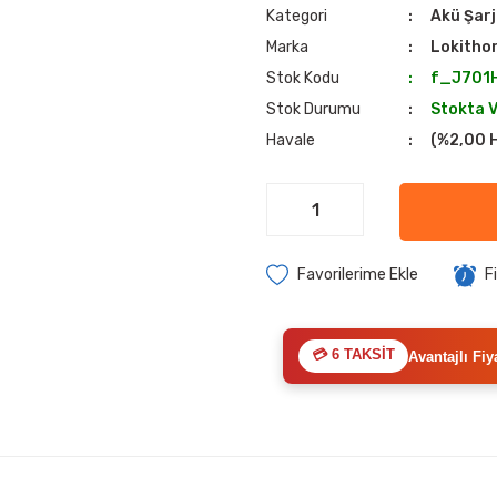
Kategori
Akü Şarj
Marka
Lokitho
Stok Kodu
f_J701
Stok Durumu
Stokta 
Havale
(%2,00 H
F
💳 6 TAKSİT
Avantajlı Fiy