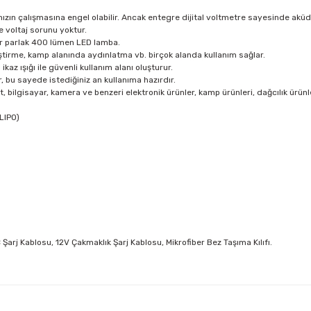
ınızın çalışmasına engel olabilir. Ancak entegre dijital voltmetre sayesinde aküd
 voltaj sorunu yoktur.
lir parlak 400 lümen LED lamba.
ştirme, kamp alanında aydınlatma vb. birçok alanda kullanım sağlar.
z ışığı ile güvenli kullanım alanı oluşturur.
r, bu sayede istediğiniz an kullanıma hazırdır.
t, bilgisayar, kamera ve benzeri elektronik ürünler, kamp ürünleri, dağcılık ürünl
LIPO)
arj Kablosu, 12V Çakmaklık Şarj Kablosu, Mikrofiber Bez Taşıma Kılıfı.
arda yetersiz gördüğünüz noktaları öneri formunu kullanarak tarafımıza ilet