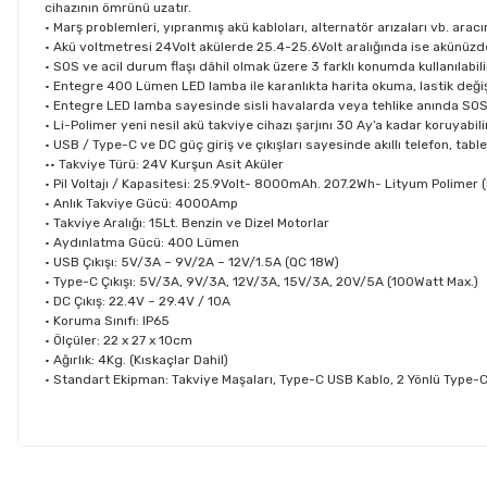
cihazının ömrünü uzatır.
• Marş problemleri, yıpranmış akü kabloları, alternatör arızaları vb. arac
• Akü voltmetresi 24Volt akülerde 25.4-25.6Volt aralığında ise akünüzde
• SOS ve acil durum flaşı dâhil olmak üzere 3 farklı konumda kullanılabi
• Entegre 400 Lümen LED lamba ile karanlıkta harita okuma, lastik deği
• Entegre LED lamba sayesinde sisli havalarda veya tehlike anında SOS ika
• Li-Polimer yeni nesil akü takviye cihazı şarjını 30 Ay’a kadar koruyabili
• USB / Type-C ve DC güç giriş ve çıkışları sayesinde akıllı telefon, table
•• Takviye Türü: 24V Kurşun Asit Aküler
• Pil Voltajı / Kapasitesi: 25.9Volt- 8000mAh. 207.2Wh- Lityum Polimer (
• Anlık Takviye Gücü: 4000Amp
• Takviye Aralığı: 15Lt. Benzin ve Dizel Motorlar
• Aydınlatma Gücü: 400 Lümen
• USB Çıkışı: 5V/3A – 9V/2A – 12V/1.5A (QC 18W)
• Type-C Çıkışı: 5V/3A, 9V/3A, 12V/3A, 15V/3A, 20V/5A (100Watt Max.)
• DC Çıkış: 22.4V ~ 29.4V / 10A
• Koruma Sınıfı: IP65
• Ölçüler: 22 x 27 x 10cm
• Ağırlık: 4Kg. (Kıskaçlar Dahil)
• Standart Ekipman: Takviye Maşaları, Type-C USB Kablo, 2 Yönlü Type-C Ş
Bu ürünün fiyat bilgisi, resim, ürün açıklamalarında ve diğer konul