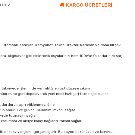
riniz
🚚 KARGO ÜCRETLERI
rı, Otomobil, Kamyon, Kamyonet, Tekne, Traktör, Karavan ve daha birçok
, bilgisayar gibi elektronik eşyalarınızı hem 100Watt’a kadar hızlı şarj
takviyede işleminde verimliliği en üst düzeye çıkarır.
ücresine geri depolayarak yeni nesil hızlı şarj teknolojisi sunar.
 durdurur, aşırı yüklenmeyi önler.
 uzun ömürlü ve güvenli kullanım imkânı sağlar.
iyede tutmasını sağlar.
k koruması ve aküye kolay bağlantı imkânı sağlar.
 bir takviye işlemi gerçekleştirir. Bu sayede akünüzün ve takviye