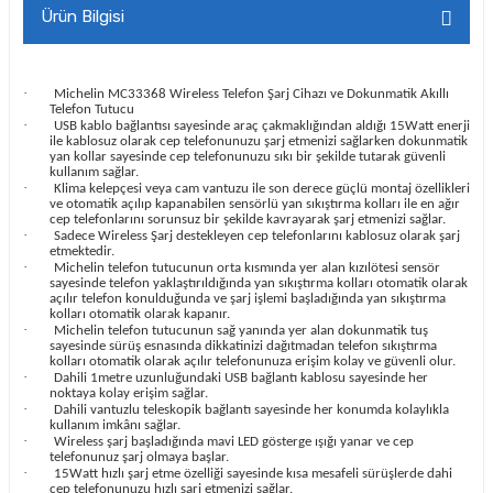
Ürün Bilgisi
·
Michelin MC33368 Wireless Telefon Şarj Cihazı ve Dokunmatik Akıllı
Telefon Tutucu
·
USB kablo bağlantısı sayesinde araç çakmaklığından aldığı 15Watt enerji
ile kablosuz olarak cep telefonunuzu şarj etmenizi sağlarken dokunmatik
yan kollar sayesinde cep telefonunuzu sıkı bir şekilde tutarak güvenli
kullanım sağlar.
·
Klima kelepçesi veya cam vantuzu ile son derece güçlü montaj özellikleri
ve otomatik açılıp kapanabilen sensörlü yan sıkıştırma kolları ile en ağır
cep telefonlarını sorunsuz bir şekilde kavrayarak şarj etmenizi sağlar.
·
Sadece Wireless Şarj destekleyen cep telefonlarını kablosuz olarak şarj
etmektedir.
·
Michelin telefon tutucunun orta kısmında yer alan kızılötesi sensör
sayesinde telefon yaklaştırıldığında yan sıkıştırma kolları otomatik olarak
açılır telefon konulduğunda ve şarj işlemi başladığında yan sıkıştırma
kolları otomatik olarak kapanır.
·
Michelin telefon tutucunun sağ yanında yer alan dokunmatik tuş
sayesinde sürüş esnasında dikkatinizi dağıtmadan telefon sıkıştırma
kolları otomatik olarak açılır telefonunuza erişim kolay ve güvenli olur.
·
Dahili 1metre uzunluğundaki USB bağlantı kablosu sayesinde her
noktaya kolay erişim sağlar.
·
Dahili vantuzlu teleskopik bağlantı sayesinde her konumda kolaylıkla
kullanım imkânı sağlar.
·
Wireless şarj başladığında mavi LED gösterge ışığı yanar ve cep
telefonunuz şarj olmaya başlar.
·
15Watt hızlı şarj etme özelliği sayesinde kısa mesafeli sürüşlerde dahi
cep telefonunuzu hızlı şarj etmenizi sağlar.