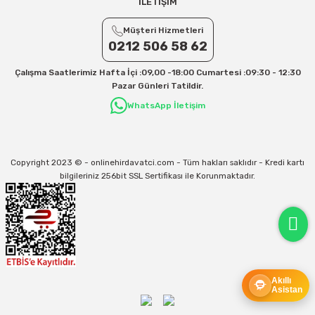
İLETİŞİM
Yurtiçi Kargo için 30 Desi sonrası her +1 Desi: 13 TL
Müşteri Hizmetleri
Aras Kargo için 30 Desi sonrası her +1 Desi: 17 TL
0212 506 58 62
İletişim
Çalışma Saatlerimiz Hafta İçi :09,00 -18:00 Cumartesi :09:30 - 12:30
Kargo ve teslimat süreçleriyle ilgili tüm sorularınız için bizimle iletişime
Pazar Günleri Tatildir.
geçebilirsiniz:
WhatsApp İletişim
31/12/2026 Tarihine Kadar Geçerlidir
Kargo İle İlgili sorunlarınız için
info@onlinehirdavatci.com
mail adresimize
yazabilirsiniz
Copyright 2023 © - onlinehirdavatci.com - Tüm hakları saklıdır - Kredi kartı
bilgileriniz 256bit SSL Sertifikası ile Korunmaktadır.
Akıllı
Asistan