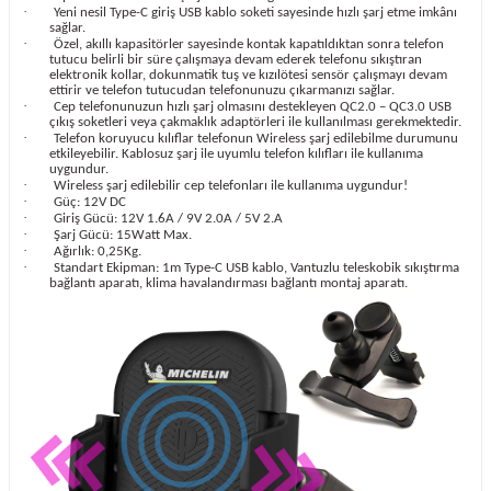
·
Yeni nesil Type-C giriş USB kablo soketi sayesinde hızlı şarj etme imkânı
sağlar.
·
Özel, akıllı kapasitörler sayesinde kontak kapatıldıktan sonra telefon
tutucu belirli bir süre çalışmaya devam ederek telefonu sıkıştıran
elektronik kollar, dokunmatik tuş ve kızılötesi sensör çalışmayı devam
ettirir ve telefon tutucudan telefonunuzu çıkarmanızı sağlar.
·
Cep telefonunuzun hızlı şarj olmasını destekleyen QC2.0 – QC3.0 USB
çıkış soketleri veya çakmaklık adaptörleri ile kullanılması gerekmektedir.
·
Telefon koruyucu kılıflar telefonun Wireless şarj edilebilme durumunu
etkileyebilir. Kablosuz şarj ile uyumlu telefon kılıfları ile kullanıma
uygundur.
·
Wireless şarj edilebilir cep telefonları ile kullanıma uygundur!
·
Güç: 12V DC
·
Giriş Gücü: 12V 1.6A / 9V 2.0A / 5V 2.A
·
Şarj Gücü: 15Watt Max.
·
Ağırlık: 0,25Kg.
·
Standart Ekipman: 1m Type-C USB kablo, Vantuzlu teleskobik sıkıştırma
bağlantı aparatı, klima havalandırması bağlantı montaj aparatı.