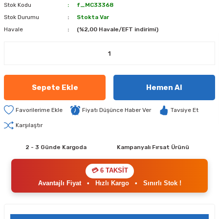
Stok Kodu
f_MC33368
Stok Durumu
Stokta Var
Havale
(%2,00 Havale/EFT indirimi)
Sepete Ekle
Hemen Al
Fiyatı Düşünce Haber Ver
Tavsiye Et
Karşılaştır
2 - 3 Günde Kargoda
Kampanyalı Fırsat Ürünü
💳 6 TAKSİT
Avantajlı Fiyat
•
Hızlı Kargo
•
Sınırlı Stok !