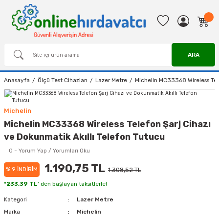
ARA
Anasayfa
Ölçü Test Cihazları
Lazer Metre
Michelin MC33368 Wireless Tele
Michelin
Michelin MC33368 Wireless Telefon Şarj Cihazı
ve Dokunmatik Akıllı Telefon Tutucu
0 - Yorum Yap / Yorumları Oku
1.190,75 TL
% 9 İNDİRİM
1.308,52 TL
*
233,39 TL
' den başlayan taksitlerle!
Kategori
Lazer Metre
Marka
Michelin