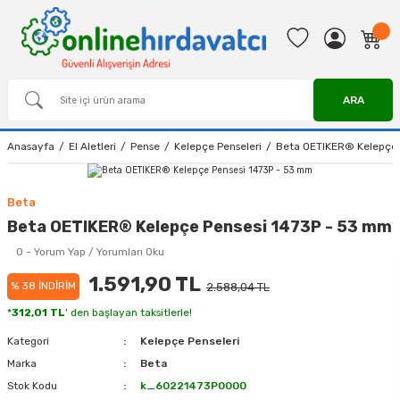
ARA
Anasayfa
El Aletleri
Pense
Kelepçe Penseleri
Beta OETIKER® Kelepçe 
Beta
Beta OETIKER® Kelepçe Pensesi 1473P - 53 mm
0 - Yorum Yap / Yorumları Oku
1.591,90 TL
% 38 İNDİRİM
2.588,04 TL
*
312,01 TL
' den başlayan taksitlerle!
Kategori
Kelepçe Penseleri
Marka
Beta
Stok Kodu
k_60221473P0000