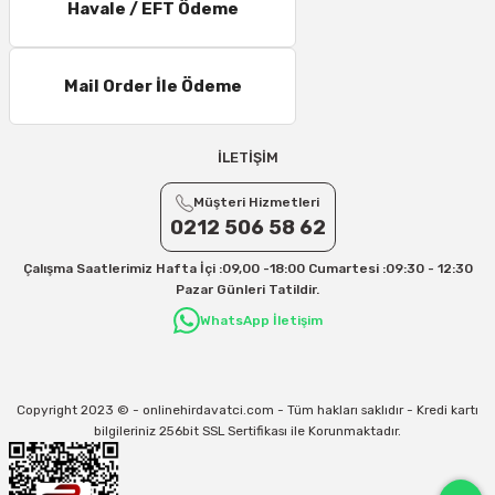
Havale / EFT Ödeme
11 – 15 Desi/Kg= 245,50 TL- 347,40 TL
16 – 20 Desi/Kg= 307,50 TL- 371,80 TL
Mail Order İle Ödeme
21 – 25 Desi/Kg= 357,90 TL-- 397,40 TL
25 – 30 Desi/Kg= 409,50 TL- 434,90 TL
Ek Desi Ücretleri
İLETİŞİM
Yurtiçi Kargo için 30 Desi sonrası her +1 Desi: 13 TL
Müşteri Hizmetleri
Aras Kargo için 30 Desi sonrası her +1 Desi: 17 TL
0212 506 58 62
İletişim
Çalışma Saatlerimiz Hafta İçi :09,00 -18:00 Cumartesi :09:30 - 12:30
Kargo ve teslimat süreçleriyle ilgili tüm sorularınız için bizimle iletişime
Pazar Günleri Tatildir.
geçebilirsiniz:
WhatsApp İletişim
31/12/2026 Tarihine Kadar Geçerlidir
Kargo İle İlgili sorunlarınız için
info@onlinehirdavatci.com
mail adresimize
yazabilirsiniz
Copyright 2023 © - onlinehirdavatci.com - Tüm hakları saklıdır - Kredi kartı
bilgileriniz 256bit SSL Sertifikası ile Korunmaktadır.