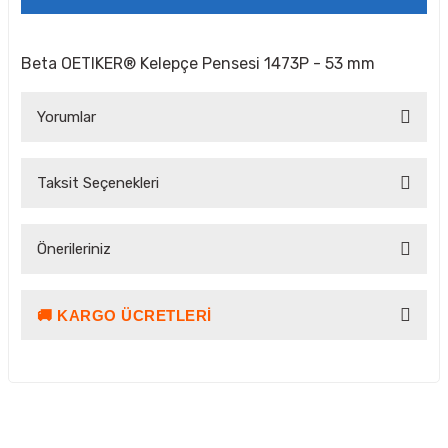
Beta OETIKER® Kelepçe Pensesi 1473P - 53 mm
Yorumlar
Taksit Seçenekleri
Bu ürüne ilk yorumu siz yapın!
Önerileriniz
Yorum Yaz Puan Kazan
🚚 KARGO ÜCRETLERI
Bu ürünün fiyat bilgisi, resim, ürün açıklamalarında ve diğer
konularda yetersiz gördüğünüz noktaları öneri formunu
kullanarak tarafımıza iletebilirsiniz.
Görüş ve önerileriniz için teşekkür ederiz.
Ürün resmi kalitesiz, bozuk veya görüntülenemiyor.
Kargo ve Teslimat Bilgilendirmesi