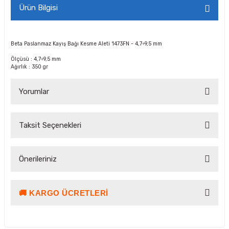
Ürün Bilgisi
Beta Paslanmaz Kayış Bağı Kesme Aleti 1473FN - 4,7÷9,5 mm
Ölçüsü : 4,7÷9,5 mm
Ağırlık : 350 gr
Yorumlar
Taksit Seçenekleri
Bu ürüne ilk yorumu siz yapın!
Önerileriniz
Yorum Yaz Puan Kazan
🚚 KARGO ÜCRETLERI
Bu ürünün fiyat bilgisi, resim, ürün açıklamalarında ve diğer
konularda yetersiz gördüğünüz noktaları öneri formunu
kullanarak tarafımıza iletebilirsiniz.
Görüş ve önerileriniz için teşekkür ederiz.