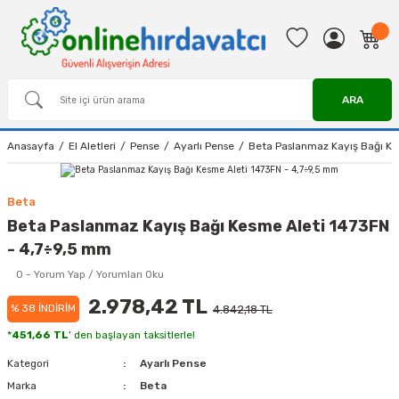
ARA
Anasayfa
El Aletleri
Pense
Ayarlı Pense
Beta Paslanmaz Kayış Bağı Ke
Beta
Beta Paslanmaz Kayış Bağı Kesme Aleti 1473FN
- 4,7÷9,5 mm
0 - Yorum Yap / Yorumları Oku
2.978,42 TL
% 38 İNDİRİM
4.842,18 TL
*
451,66 TL
' den başlayan taksitlerle!
Kategori
Ayarlı Pense
Marka
Beta