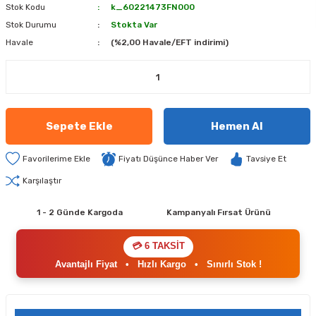
Stok Kodu
k_60221473FN000
Stok Durumu
Stokta Var
Havale
(%2,00 Havale/EFT indirimi)
Sepete Ekle
Hemen Al
Fiyatı Düşünce Haber Ver
Tavsiye Et
Karşılaştır
1 - 2 Günde Kargoda
Kampanyalı Fırsat Ürünü
💳 6 TAKSİT
Avantajlı Fiyat
•
Hızlı Kargo
•
Sınırlı Stok !