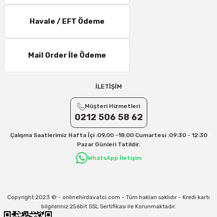
6 – 10 Desi/Kg= 237,90 TL- 257,40 TL
Havale / EFT Ödeme
11 – 15 Desi/Kg= 245,50 TL- 347,40 TL
16 – 20 Desi/Kg= 307,50 TL- 371,80 TL
Mail Order İle Ödeme
21 – 25 Desi/Kg= 357,90 TL-- 397,40 TL
25 – 30 Desi/Kg= 409,50 TL- 434,90 TL
Ek Desi Ücretleri
İLETİŞİM
Yurtiçi Kargo için 30 Desi sonrası her +1 Desi: 13 TL
Müşteri Hizmetleri
Aras Kargo için 30 Desi sonrası her +1 Desi: 17 TL
0212 506 58 62
İletişim
Çalışma Saatlerimiz Hafta İçi :09,00 -18:00 Cumartesi :09:30 - 12:30
Kargo ve teslimat süreçleriyle ilgili tüm sorularınız için bizimle iletişime
Pazar Günleri Tatildir.
geçebilirsiniz:
WhatsApp İletişim
31/12/2026 Tarihine Kadar Geçerlidir
Kargo İle İlgili sorunlarınız için
info@onlinehirdavatci.com
mail adresimize
yazabilirsiniz
Copyright 2023 © - onlinehirdavatci.com - Tüm hakları saklıdır - Kredi kartı
bilgileriniz 256bit SSL Sertifikası ile Korunmaktadır.