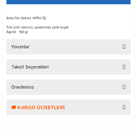
Beta Pim Sökme 1479U/32
Trim pimi sökücü, paslanmaz çelik bıçak
Ağırlık : 160 gr
Yorumlar
Taksit Seçenekleri
Bu ürüne ilk yorumu siz yapın!
Önerileriniz
Yorum Yaz Puan Kazan
🚚 KARGO ÜCRETLERI
Bu ürünün fiyat bilgisi, resim, ürün açıklamalarında ve diğer
konularda yetersiz gördüğünüz noktaları öneri formunu
kullanarak tarafımıza iletebilirsiniz.
Görüş ve önerileriniz için teşekkür ederiz.