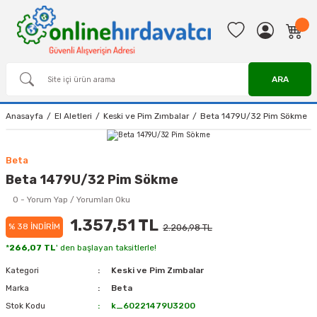
ARA
Anasayfa
El Aletleri
Keski ve Pim Zımbalar
Beta 1479U/32 Pim Sökme
Beta
Beta 1479U/32 Pim Sökme
0 - Yorum Yap / Yorumları Oku
1.357,51 TL
% 38 İNDİRİM
2.206,98 TL
*
266,07 TL
' den başlayan taksitlerle!
Kategori
Keski ve Pim Zımbalar
Marka
Beta
Stok Kodu
k_60221479U3200