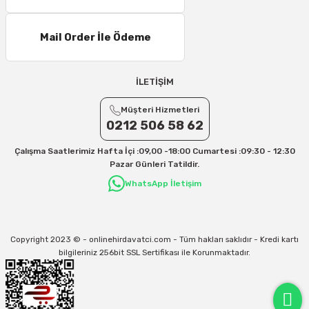
16 – 20 Desi/Kg= 307,50 TL- 371,80 TL
Mail Order İle Ödeme
21 – 25 Desi/Kg= 357,90 TL-- 397,40 TL
25 – 30 Desi/Kg= 409,50 TL- 434,90 TL
Ek Desi Ücretleri
İLETİŞİM
Yurtiçi Kargo için 30 Desi sonrası her +1 Desi: 13 TL
Müşteri Hizmetleri
Aras Kargo için 30 Desi sonrası her +1 Desi: 17 TL
0212 506 58 62
İletişim
Çalışma Saatlerimiz Hafta İçi :09,00 -18:00 Cumartesi :09:30 - 12:30
Kargo ve teslimat süreçleriyle ilgili tüm sorularınız için bizimle iletişime
Pazar Günleri Tatildir.
geçebilirsiniz:
WhatsApp İletişim
31/12/2026 Tarihine Kadar Geçerlidir
Kargo İle İlgili sorunlarınız için
info@onlinehirdavatci.com
mail adresimize
yazabilirsiniz
Copyright 2023 © - onlinehirdavatci.com - Tüm hakları saklıdır - Kredi kartı
bilgileriniz 256bit SSL Sertifikası ile Korunmaktadır.