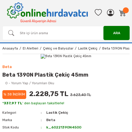
ARA
Anasayfa
El Aletleri
Çekiç ve Balyozlar
Lastik Çekiç
Beta 1390N Plast
Beta
Beta 1390N Plastik Çekiç 45mm
0 - Yorum Yap / Yorumları Oku
2.228,75 TL
% 38 İNDİRİM
3.623,40 TL
*
337,97 TL
' den başlayan taksitlerle!
Kategori
Lastik Çekiç
Marka
Beta
Stok Kodu
k_60221390N4500