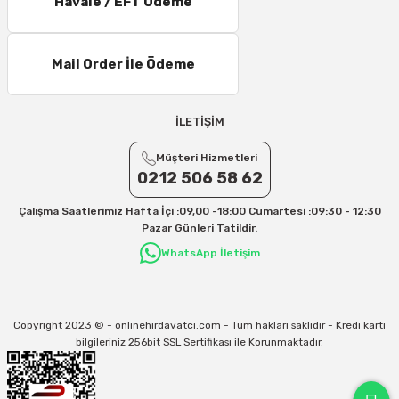
Havale / EFT Ödeme
11 – 15 Desi/Kg= 245,50 TL- 347,40 TL
16 – 20 Desi/Kg= 307,50 TL- 371,80 TL
Mail Order İle Ödeme
21 – 25 Desi/Kg= 357,90 TL-- 397,40 TL
25 – 30 Desi/Kg= 409,50 TL- 434,90 TL
Ek Desi Ücretleri
İLETİŞİM
Yurtiçi Kargo için 30 Desi sonrası her +1 Desi: 13 TL
Müşteri Hizmetleri
Aras Kargo için 30 Desi sonrası her +1 Desi: 17 TL
0212 506 58 62
İletişim
Çalışma Saatlerimiz Hafta İçi :09,00 -18:00 Cumartesi :09:30 - 12:30
Kargo ve teslimat süreçleriyle ilgili tüm sorularınız için bizimle iletişime
Pazar Günleri Tatildir.
geçebilirsiniz:
WhatsApp İletişim
31/12/2026 Tarihine Kadar Geçerlidir
Kargo İle İlgili sorunlarınız için
info@onlinehirdavatci.com
mail adresimize
yazabilirsiniz
Copyright 2023 © - onlinehirdavatci.com - Tüm hakları saklıdır - Kredi kartı
bilgileriniz 256bit SSL Sertifikası ile Korunmaktadır.