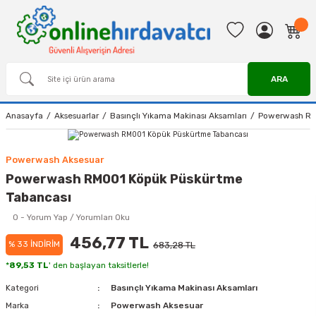
ARA
Anasayfa
Aksesuarlar
Basınçlı Yıkama Makinası Aksamları
Powerwash RM
Powerwash Aksesuar
Powerwash RM001 Köpük Püskürtme
Tabancası
0 - Yorum Yap / Yorumları Oku
456,77 TL
% 33 İNDİRİM
683,28 TL
*
89,53 TL
' den başlayan taksitlerle!
Kategori
Basınçlı Yıkama Makinası Aksamları
Marka
Powerwash Aksesuar