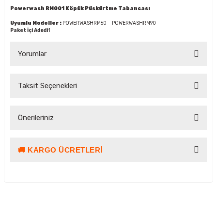
Powerwash RM001 Köpük Püskürtme Tabancası
Uyumlu Modeller :
POWERWASHRM60 - POWERWASHRM90
Paket İçi Adedi
1
Yorumlar
Taksit Seçenekleri
Bu ürüne ilk yorumu siz yapın!
Önerileriniz
Yorum Yaz Puan Kazan
🚚 KARGO ÜCRETLERI
Bu ürünün fiyat bilgisi, resim, ürün açıklamalarında ve diğer
konularda yetersiz gördüğünüz noktaları öneri formunu
kullanarak tarafımıza iletebilirsiniz.
Görüş ve önerileriniz için teşekkür ederiz.
Ürün resmi kalitesiz, bozuk veya görüntülenemiyor.
Kargo ve Teslimat Bilgilendirmesi