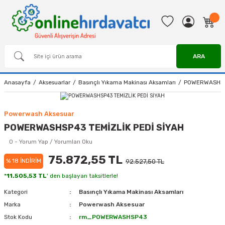
ARA
Anasayfa
Aksesuarlar
Basınçlı Yıkama Makinası Aksamları
POWERWASHSP4
Powerwash Aksesuar
POWERWASHSP43 TEMİZLİK PEDİ SİYAH
0 - Yorum Yap / Yorumları Oku
75.872,55 TL
% 18 İNDİRİM
92.527,50 TL
*
11.505,53 TL
' den başlayan taksitlerle!
Kategori
Basınçlı Yıkama Makinası Aksamları
Marka
Powerwash Aksesuar
Stok Kodu
rm_POWERWASHSP43