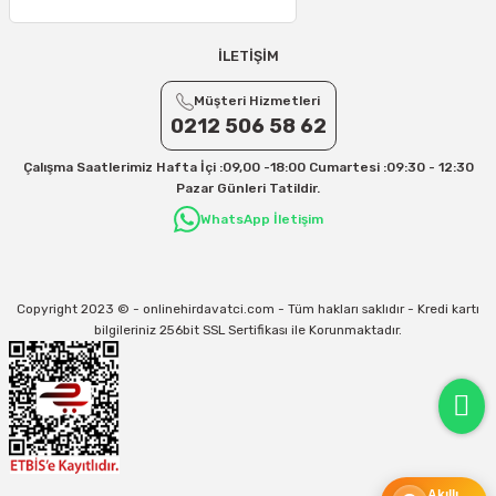
25 – 30 Desi/Kg= 409,50 TL- 434,90 TL
Ek Desi Ücretleri
İLETİŞİM
Yurtiçi Kargo için 30 Desi sonrası her +1 Desi: 13 TL
Müşteri Hizmetleri
Aras Kargo için 30 Desi sonrası her +1 Desi: 17 TL
0212 506 58 62
İletişim
Çalışma Saatlerimiz Hafta İçi :09,00 -18:00 Cumartesi :09:30 - 12:30
Kargo ve teslimat süreçleriyle ilgili tüm sorularınız için bizimle iletişime
Pazar Günleri Tatildir.
geçebilirsiniz:
WhatsApp İletişim
31/12/2026 Tarihine Kadar Geçerlidir
Kargo İle İlgili sorunlarınız için
info@onlinehirdavatci.com
mail adresimize
yazabilirsiniz
Copyright 2023 © - onlinehirdavatci.com - Tüm hakları saklıdır - Kredi kartı
bilgileriniz 256bit SSL Sertifikası ile Korunmaktadır.
Akıllı