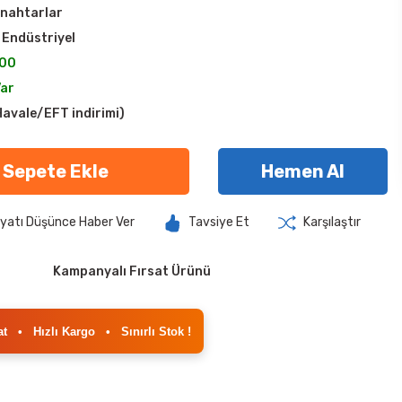
nahtarlar
 Endüstriyel
00
Var
avale/EFT indirimi)
Sepete Ekle
Hemen Al
iyatı Düşünce Haber Ver
Tavsiye Et
Karşılaştır
Kampanyalı Fırsat Ürünü
at
•
Hızlı Kargo
•
Sınırlı Stok !