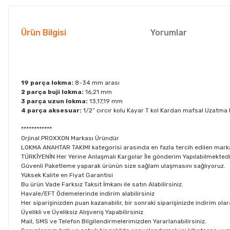
Ürün Bilgisi
Yorumlar
19 parça lokma:
8-34 mm arası
2 parça buji lokma:
16,21 mm
3 parça uzun lokma:
13,17,19 mm
4 parça aksesuar:
1/2” cırcır kolu Kayar T kol Kardan mafsal Uzatma 
************
Orjinal PROXXON Markası Üründür
LOKMA ANAHTAR TAKIMI kategorisi arasında en fazla tercih edilen mark
TÜRKİYENİN Her Yerine Anlaşmalı Kargolar İle gönderim Yapılabilmektedi
Güvenli Paketleme yaparak ürünün size sağlam ulaşmasını sağlıyoruz.
Yüksek Kalite en Fiyat Garantisi
Bu ürün Vade Farksız Taksit İmkanı ile satın Alabilirsiniz.
Havale/EFT Ödemelerinde indirim alabilirsiniz
Her siparişinizden puan kazanabilir, bir sonraki siparişinizde indirim olar
Üyelikli ve Üyeliksiz Alışveriş Yapabilirsiniz.
Mail, SMS ve Telefon Bilgilendirmelerimizden Yararlanabilirsiniz.