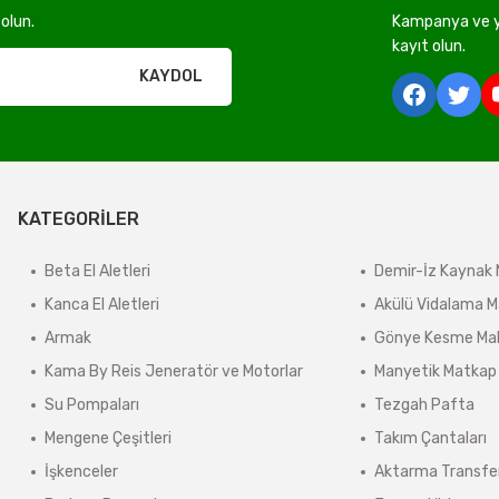
olun.
Kampanya ve ye
rı olmadan ücretsiz gönderilir
kayıt olun.
KAYDOL
derilir.
ir.
KATEGORİLER
e tabidir.
Beta El Aletleri
Demir-İz Kaynak 
Kanca El Aletleri
Akülü Vidalama M
önderilir.
Armak
Gönye Kesme Mak
lerde kargo ücreti karşı ödemeli olarak yansıtılabilir.
Kama By Reis Jeneratör ve Motorlar
Manyetik Matkap
ınmaz.
Su Pompaları
Tezgah Pafta
 sonra sistem tarafından otomatik olarak hesaplanmaktadır.
Mengene Çeşitleri
Takım Çantaları
İşkenceler
Aktarma Transfe