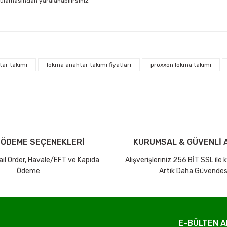
gulamasından yaralanabilirsiniz.
arda yetersiz gördüğünüz noktaları öneri formunu kullanarak tarafımıza ilet
Bu ürüne ilk yorumu siz yapın!
ar takımı
lokma anahtar takımı fiyatları
proxxon lokma takımı
iniz ücretsiz kargo avantajı ile gönderilmektedir.
Yorum Yaz Puan Kazan
tutar ve desi sınırına bakılmaksızın ücretsiz olarak gönderilmektedir.
dir.
 ÖDEME SEÇENEKLERİ
KURUMSAL & GÜVENLİ A
Mail Order, Havale/EFT ve Kapıda
Alışverişleriniz 256 BİT SSL ile
Ödeme
Artık Daha Güvendes
Gönder
E-BÜLTEN A