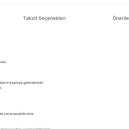
Taksit Seçenekleri
Önerile
kolu
aların başında gelmektedir
r.
ak yararlanabilirsiniz.