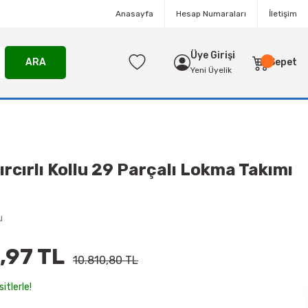
Anasayfa
Hesap Numaraları
İletişim
Üye Girişi
ARA
Sepet
Yeni Üyelik
cırlı Kollu 29 Parçalı Lokma Takımı
u
,97 TL
10.810,80 TL
itlerle!