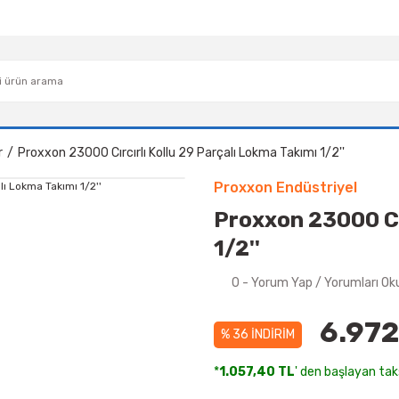
r
Proxxon 23000 Cırcırlı Kollu 29 Parçalı Lokma Takımı 1/2''
Proxxon Endüstriyel
Proxxon 23000 Cır
1/2''
0 - Yorum Yap / Yorumları Ok
6.972
% 36 İNDİRİM
*
1.057,40 TL
' den başlayan taks