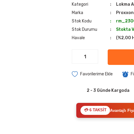
Kategori
Lokma A
Marka
Proxxon
Stok Kodu
rm_230
Stok Durumu
Stokta 
Havale
(%2,00 H
F
2 - 3 Günde Kargoda
💳 6 TAKSİT
Avantajlı Fiy