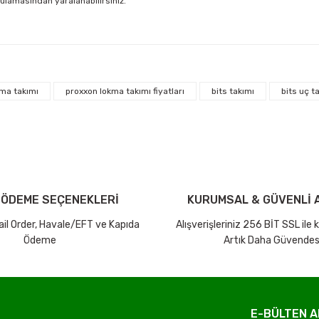
gulamasından yaralanabilirsiniz.
arda yetersiz gördüğünüz noktaları öneri formunu kullanarak tarafımıza ilet
Bu ürüne ilk yorumu siz yapın!
ma takımı
proxxon lokma takımı fiyatları
bits takımı
bits uç t
iniz ücretsiz kargo avantajı ile gönderilmektedir.
Yorum Yaz Puan Kazan
tutar ve desi sınırına bakılmaksızın ücretsiz olarak gönderilmektedir.
dir.
 ÖDEME SEÇENEKLERİ
KURUMSAL & GÜVENLİ A
Mail Order, Havale/EFT ve Kapıda
Alışverişleriniz 256 BİT SSL ile
Ödeme
Artık Daha Güvendes
Gönder
E-BÜLTEN A