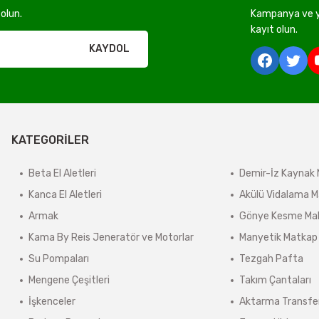
olun.
Kampanya ve ye
rı olmadan ücretsiz gönderilir
kayıt olun.
KAYDOL
derilir.
ir.
KATEGORİLER
e tabidir.
Beta El Aletleri
Demir-İz Kaynak 
Kanca El Aletleri
Akülü Vidalama M
önderilir.
Armak
Gönye Kesme Mak
lerde kargo ücreti karşı ödemeli olarak yansıtılabilir.
Kama By Reis Jeneratör ve Motorlar
Manyetik Matkap
ınmaz.
Su Pompaları
Tezgah Pafta
 sonra sistem tarafından otomatik olarak hesaplanmaktadır.
Mengene Çeşitleri
Takım Çantaları
İşkenceler
Aktarma Transfe