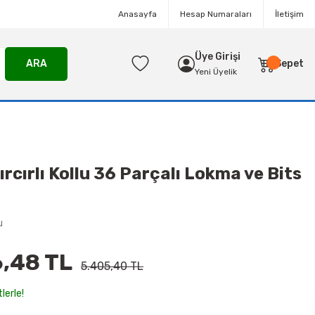
Anasayfa
Hesap Numaraları
İletişim
Üye Girişi
ARA
Sepet
Yeni Üyelik
cırlı Kollu 36 Parçalı Lokma ve Bits
u
,48 TL
5.405,40 TL
lerle!