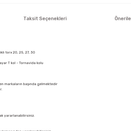
Taksit Seçenekleri
Önerile
kli torx 20, 25, 27, 30
ayar T kol - Tornavida kolu
len markaların başında gelmektedir
r.
ak yararlanabilirsiniz.