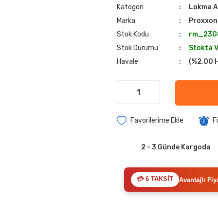
Kategori
Lokma A
Marka
Proxxon
Stok Kodu
rm_230
Stok Durumu
Stokta 
Havale
(%2,00 H
F
2 - 3 Günde Kargoda
💳 6 TAKSİT
Avantajlı Fiy