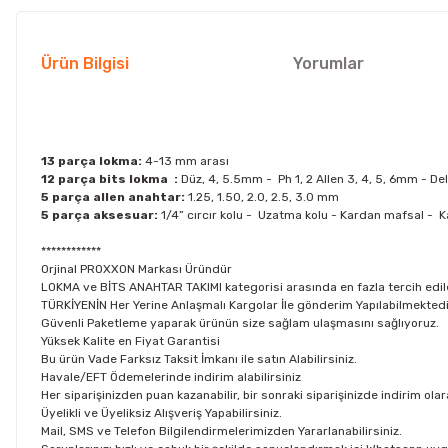
Ürün Bilgisi
Yorumlar
13 parça lokma:
4-13 mm arası
12 parça bits lokma :
Düz, 4, 5.5mm - Ph 1, 2 Allen 3, 4, 5, 6mm - Deli
5 parça allen anahtar:
1.25, 1.50, 2.0, 2.5, 3.0 mm
5 parça aksesuar:
1/4” cırcır kolu - Uzatma kolu - Kardan mafsal - K
************
Orjinal PROXXON Markası Üründür
LOKMA ve BİTS ANAHTAR TAKIMI kategorisi arasında en fazla tercih edi
TÜRKİYENİN Her Yerine Anlaşmalı Kargolar İle gönderim Yapılabilmektedi
Güvenli Paketleme yaparak ürünün size sağlam ulaşmasını sağlıyoruz.
Yüksek Kalite en Fiyat Garantisi
Bu ürün Vade Farksız Taksit İmkanı ile satın Alabilirsiniz.
Havale/EFT Ödemelerinde indirim alabilirsiniz
Her siparişinizden puan kazanabilir, bir sonraki siparişinizde indirim olar
Üyelikli ve Üyeliksiz Alışveriş Yapabilirsiniz.
Mail, SMS ve Telefon Bilgilendirmelerimizden Yararlanabilirsiniz.