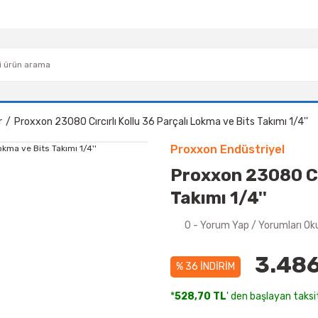
r
Proxxon 23080 Cırcırlı Kollu 36 Parçalı Lokma ve Bits Takımı 1/4''
Proxxon Endüstriyel
Proxxon 23080 Cır
Takımı 1/4''
0 - Yorum Yap / Yorumları Ok
3.486
% 36 İNDİRİM
*
528,70 TL
' den başlayan taksit