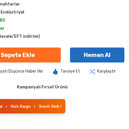
nahtarlar
 Endüstriyel
80
Var
avale/EFT indirimi)
Sepete Ekle
Hemen Al
iyatı Düşünce Haber Ver
Tavsiye Et
Karşılaştır
Kampanyalı Fırsat Ürünü
at
•
Hızlı Kargo
•
Sınırlı Stok !