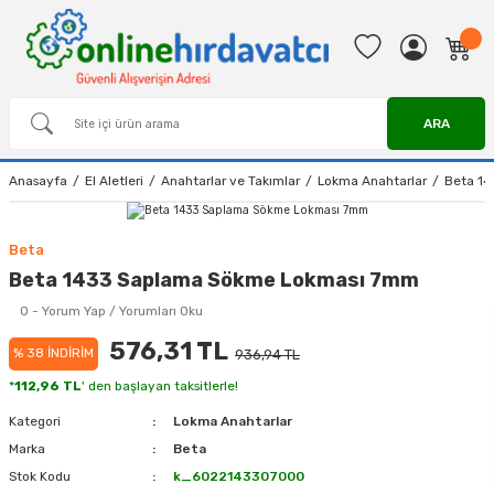
ARA
Anasayfa
El Aletleri
Anahtarlar ve Takımlar
Lokma Anahtarlar
Beta 1
Beta
Beta 1433 Saplama Sökme Lokması 7mm
0 - Yorum Yap / Yorumları Oku
576,31 TL
% 38 İNDİRİM
936,94 TL
*
112,96 TL
' den başlayan taksitlerle!
Kategori
Lokma Anahtarlar
Marka
Beta
Stok Kodu
k_6022143307000