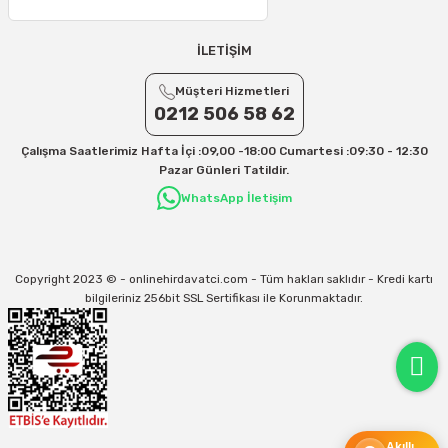
25 – 30 Desi/Kg= 409,50 TL- 434,90 TL
Ek Desi Ücretleri
İLETİŞİM
Yurtiçi Kargo için 30 Desi sonrası her +1 Desi: 13 TL
Müşteri Hizmetleri
Aras Kargo için 30 Desi sonrası her +1 Desi: 17 TL
0212 506 58 62
İletişim
Çalışma Saatlerimiz Hafta İçi :09,00 -18:00 Cumartesi :09:30 - 12:30
Kargo ve teslimat süreçleriyle ilgili tüm sorularınız için bizimle iletişime
Pazar Günleri Tatildir.
geçebilirsiniz:
WhatsApp İletişim
31/12/2026 Tarihine Kadar Geçerlidir
Kargo İle İlgili sorunlarınız için
info@onlinehirdavatci.com
mail adresimize
yazabilirsiniz
Copyright 2023 © - onlinehirdavatci.com - Tüm hakları saklıdır - Kredi kartı
bilgileriniz 256bit SSL Sertifikası ile Korunmaktadır.
Akıllı