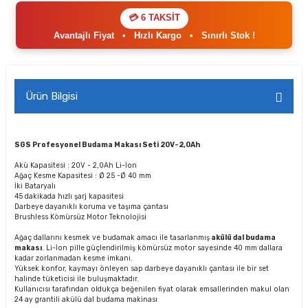
💳 6 TAKSİT
Avantajlı Fiyat
•
Hızlı Kargo
•
Sınırlı Stok !
Ürün Bilgisi
SGS Profesyonel Budama Makası Seti 20V-2,0Ah
Akü Kapasitesi : 20V - 2,0Ah Li-İon
Ağaç Kesme Kapasitesi : Ø 25 -Ø 40 mm
İki Bataryalı
45 dakikada hızlı şarj kapasitesi
Darbeye dayanıklı koruma ve taşıma çantası
Brushless Kömürsüz Motor Teknolojisi
Ağaç dallarını kesmek ve budamak amacı ile tasarlanmış
akülü dal budama
makası
. Li-İon pille güçlendirilmiş kömürsüz motor sayesinde 40 mm dallara
kadar zorlanmadan kesme imkanı.
Yüksek konfor, kaymayı önleyen sap darbeye dayanıklı çantası ile bir set
halinde tüketicisi ile buluşmaktadır.
Kullanıcısı tarafından oldukça beğenilen fiyat olarak emsallerinden makul olan
24 ay grantili akülü dal budama makinası