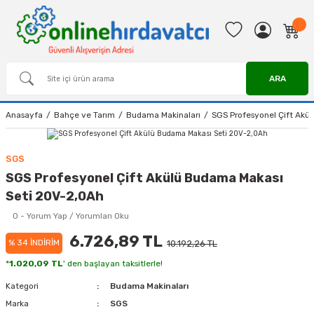
ARA
Anasayfa
Bahçe ve Tarım
Budama Makinaları
SGS Profesyonel Çift Akü
SGS
SGS Profesyonel Çift Akülü Budama Makası
Seti 20V-2,0Ah
0 - Yorum Yap / Yorumları Oku
6.726,89 TL
% 34 İNDİRİM
10.192,26 TL
*
1.020,09 TL
' den başlayan taksitlerle!
Kategori
Budama Makinaları
Marka
SGS