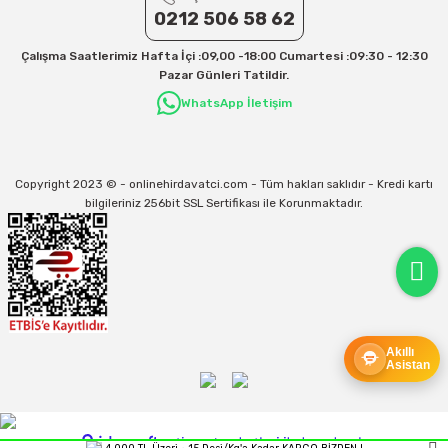
31/12/2026 Tarihine Kadar Geçerlidir
0212 506 58 62
Kargo İle İlgili sorunlarınız için
info@onlinehirdavatci.com
mail adresimize
Çalışma Saatlerimiz Hafta İçi :09,00 -18:00 Cumartesi :09:30 - 12:30
yazabilirsiniz
Pazar Günleri Tatildir.
WhatsApp İletişim
Copyright 2023 © - onlinehirdavatci.com - Tüm hakları saklıdır - Kredi kartı
bilgileriniz 256bit SSL Sertifikası ile Korunmaktadır.
Akıllı
Asistan
ideasoft
ile
e-