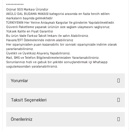
************
Orjinal SGS Markası Üründür
AKÜLÜ DAL BUDAMA MAKASI kategorisi arasında en fazla tercih edilen
markaların başında gelmektedir
TÜRKİYENİN Her Yerine Anlaşmalı Kargolar İle gönderim Yapılabilmektedir.
Güvenli Paketleme yaparak ürünün size sağlam ulaşmasını sağlıyoruz.
Yüksek Kalite en Fiyat Garantisi
Bu ürün Vade Farksız Taksit İmkanı ile satın Alabilirsiniz.
Havale/EFT Ödemelerinde indirim alabilirsiniz
Her siparişinizden puan kazanabilir, bir sonraki siparişinizde indirim olarak
yararlanabilirsiniz.
Üyelikli ve Üyeliksiz Alışveriş Yapabilirsiniz.
Mail, SMS ve Telefon Bilgilendirmelerimizden Yararlanabilirsiniz.
Sorunlarınızı hızlı ve çabuk bir şekilde sonuçlandırmak içi Whatsapp
uygulamasından yaralanabilirsiniz.
Yorumlar
Taksit Seçenekleri
Bu ürüne ilk yorumu siz yapın!
Önerileriniz
Yorum Yaz Puan Kazan