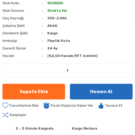
Stok Kodu
SGS5555
Stok Durumu
Stokta Var
Güç Kaynağı
20V-2,0Ah
Çalışma Şekli
Akülü
Gönderim Şekli
Kargo
Ambalajı
Plastik Kutu
Garanti Süresi
24 Ay
Havale
(%2,00 Havale/EFT indirimi)
Sepete Ekle
Hemen Al
Fiyatı Düşünce Haber Ver
Tavsiye Et
Karşılaştır
2 - 3 Günde Kargoda
Kargo Bedava