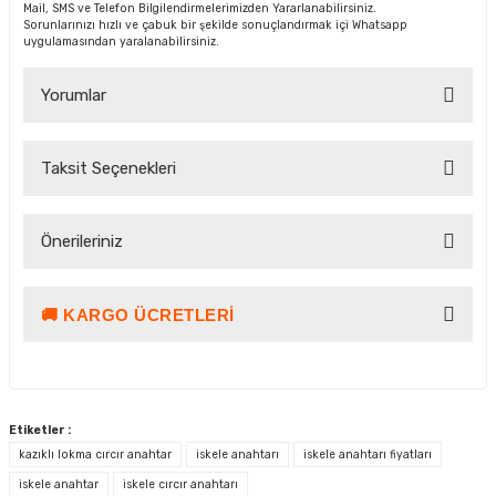
Mail, SMS ve Telefon Bilgilendirmelerimizden Yararlanabilirsiniz.
Sorunlarınızı hızlı ve çabuk bir şekilde sonuçlandırmak içi Whatsapp
uygulamasından yaralanabilirsiniz.
Yorumlar
Taksit Seçenekleri
Bu ürüne ilk yorumu siz yapın!
Önerileriniz
Yorum Yaz Puan Kazan
🚚 KARGO ÜCRETLERI
Bu ürünün fiyat bilgisi, resim, ürün açıklamalarında ve diğer
konularda yetersiz gördüğünüz noktaları öneri formunu
kullanarak tarafımıza iletebilirsiniz.
Görüş ve önerileriniz için teşekkür ederiz.
Etiketler :
Ürün resmi kalitesiz, bozuk veya görüntülenemiyor.
Kargo ve Teslimat Bilgilendirmesi
kazıklı lokma cırcır anahtar
iskele anahtarı
iskele anahtarı fiyatları
Ürün açıklamasında eksik bilgiler bulunuyor.
4000 TL ve üzeri alışverişlerinizde, 15 Desi/Kg’ye kadar olan gönderileriniz
iskele anahtar
iskele cırcır anahtarı
ücretsiz kargo avantajı ile gönderilmektedir.