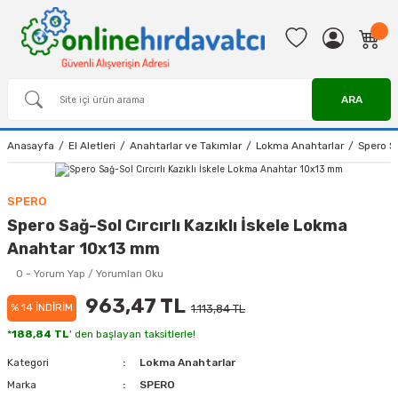
ARA
Anasayfa
El Aletleri
Anahtarlar ve Takımlar
Lokma Anahtarlar
Spero Sa
SPERO
Spero Sağ-Sol Cırcırlı Kazıklı İskele Lokma
Anahtar 10x13 mm
0 - Yorum Yap / Yorumları Oku
963,47 TL
% 14 İNDİRİM
1.113,84 TL
*
188,84 TL
' den başlayan taksitlerle!
Kategori
Lokma Anahtarlar
Marka
SPERO