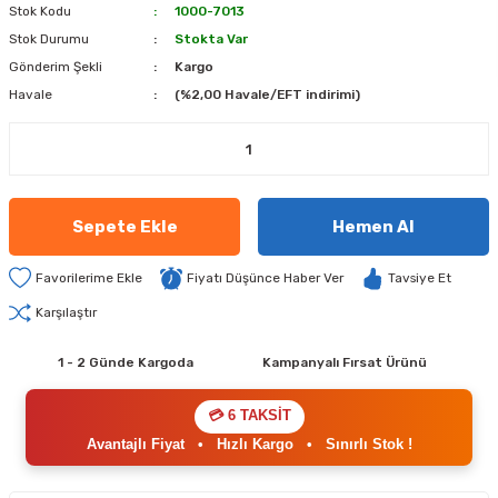
Stok Kodu
1000-7013
Stok Durumu
Stokta Var
Gönderim Şekli
Kargo
Havale
(%2,00 Havale/EFT indirimi)
Sepete Ekle
Hemen Al
Fiyatı Düşünce Haber Ver
Tavsiye Et
Karşılaştır
1 - 2 Günde Kargoda
Kampanyalı Fırsat Ürünü
💳 6 TAKSİT
Avantajlı Fiyat
•
Hızlı Kargo
•
Sınırlı Stok !