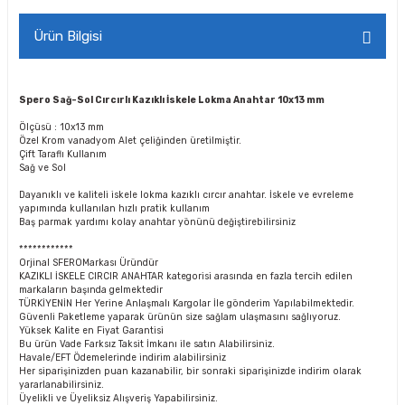
Ürün Bilgisi
Spero Sağ-Sol Cırcırlı Kazıklı İskele Lokma Anahtar 10x13 mm
Ölçüsü : 10x13 mm
Özel Krom vanadyom Alet çeliğinden üretilmiştir.
Çift Taraflı Kullanım
Sağ ve Sol
Dayanıklı ve kaliteli iskele lokma kazıklı cırcır anahtar. İskele ve evreleme
yapımında kullanılan hızlı pratik kullanım
Baş parmak yardımı kolay anahtar yönünü değiştirebilirsiniz
************
Orjinal SFEROMarkası Üründür
KAZIKLI İSKELE CIRCIR ANAHTAR kategorisi arasında en fazla tercih edilen
markaların başında gelmektedir
TÜRKİYENİN Her Yerine Anlaşmalı Kargolar İle gönderim Yapılabilmektedir.
Güvenli Paketleme yaparak ürünün size sağlam ulaşmasını sağlıyoruz.
Yüksek Kalite en Fiyat Garantisi
Bu ürün Vade Farksız Taksit İmkanı ile satın Alabilirsiniz.
Havale/EFT Ödemelerinde indirim alabilirsiniz
Her siparişinizden puan kazanabilir, bir sonraki siparişinizde indirim olarak
yararlanabilirsiniz.
Üyelikli ve Üyeliksiz Alışveriş Yapabilirsiniz.