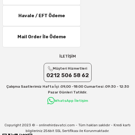
16 – 20 Desi/Kg= 307,50 TL- 371,80 TL
21 – 25 Desi/Kg= 357,90 TL-- 397,40 TL
Havale / EFT Ödeme
25 – 30 Desi/Kg= 409,50 TL- 434,90 TL
Ek Desi Ücretleri
Mail Order İle Ödeme
Yurtiçi Kargo için 30 Desi sonrası her +1 Desi: 13 TL
Aras Kargo için 30 Desi sonrası her +1 Desi: 17 TL
İLETİŞİM
İletişim
Müşteri Hizmetleri
Kargo ve teslimat süreçleriyle ilgili tüm sorularınız için bizimle iletişime
geçebilirsiniz:
0212 506 58 62
31/12/2026 Tarihine Kadar Geçerlidir
Çalışma Saatlerimiz Hafta İçi :09,00 -18:00 Cumartesi :09:30 - 12:30
Kargo İle İlgili sorunlarınız için
info@onlinehirdavatci.com
mail adresimize
Pazar Günleri Tatildir.
yazabilirsiniz
WhatsApp İletişim
Copyright 2023 © - onlinehirdavatci.com - Tüm hakları saklıdır - Kredi kartı
bilgileriniz 256bit SSL Sertifikası ile Korunmaktadır.