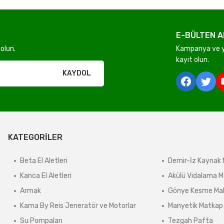
E-BÜLTEN A
Gönder
olun.
Kampanya ve ye
kayıt olun.
rı olmadan ücretsiz gönderilir
KAYDOL
derilir.
KATEGORİLER
ir.
e tabidir.
Beta El Aletleri
Demir-İz Kaynak 
Kanca El Aletleri
Akülü Vidalama M
Armak
Gönye Kesme Mak
önderilir.
Kama By Reis Jeneratör ve Motorlar
Manyetik Matkap
lerde kargo ücreti karşı ödemeli olarak yansıtılabilir.
Su Pompaları
Tezgah Pafta