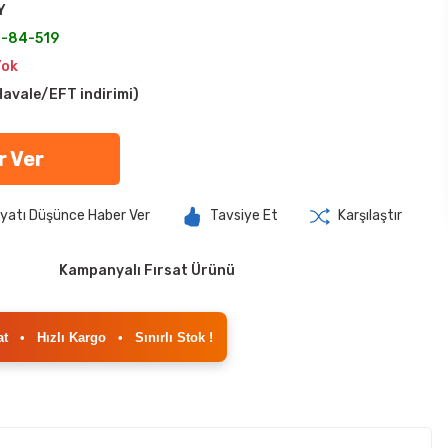
Y
-84-519
Yok
avale/EFT indirimi)
r Ver
iyatı Düşünce Haber Ver
Tavsiye Et
Karşılaştır
Kampanyalı Fırsat Ürünü
at
•
Hızlı Kargo
•
Sınırlı Stok !