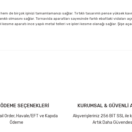
 de birçok işinizi tamamlamanızı sağlar. Tırtıklı tasarımlı pense yüksek kavrama 
anıklı olmasını sağlar. Tornavida aparatları sayesinde farklı ebattaki vidaları a
Tel kesme aparatı ince yapılı metal telleri ve ipleri kesme olanağı sağlar. Şişe
arda yetersiz gördüğünüz noktaları öneri formunu kullanarak tarafımıza ilet
Bu ürüne ilk yorumu siz yapın!
iniz ücretsiz kargo avantajı ile gönderilmektedir.
Yorum Yaz Puan Kazan
tutar ve desi sınırına bakılmaksızın ücretsiz olarak gönderilmektedir.
 ÖDEME SEÇENEKLERİ
KURUMSAL & GÜVENLİ A
dir.
Mail Order, Havale/EFT ve Kapıda
Alışverişleriniz 256 BİT SSL ile
Ödeme
Artık Daha Güvendes