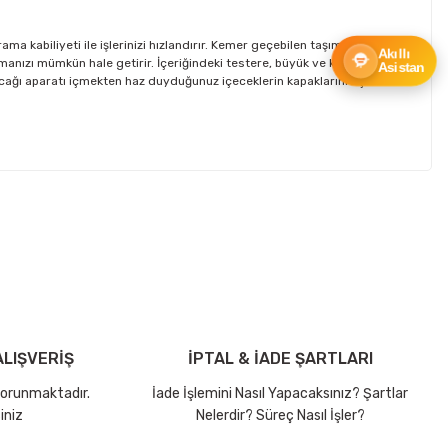
kabiliyeti ile işlerinizi hızlandırır. Kemer geçebilen taşıma kılıfı ile
Akıllı
çmanızı mümkün hale getirir. İçeriğindeki testere, büyük ve küçük
Asistan
 açacağı aparatı içmekten haz duyduğunuz içeceklerin kapaklarını açmanızı
ebilirsiniz.
LIŞVERİŞ
İPTAL & İADE ŞARTLARI
 korunmaktadır.
İade İşlemini Nasıl Yapacaksınız? Şartlar
iniz
Nelerdir? Süreç Nasıl İşler?