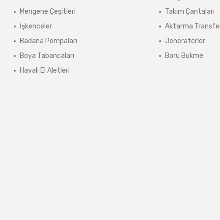
ınmaz.
Mengene Çeşitleri
Takım Çantaları
 sonra sistem tarafından otomatik olarak hesaplanmaktadır.
İşkenceler
Aktarma Transfe
Badana Pompaları
Jeneratörler
Boya Tabancaları
Boru Bukme
Havalı El Aletleri