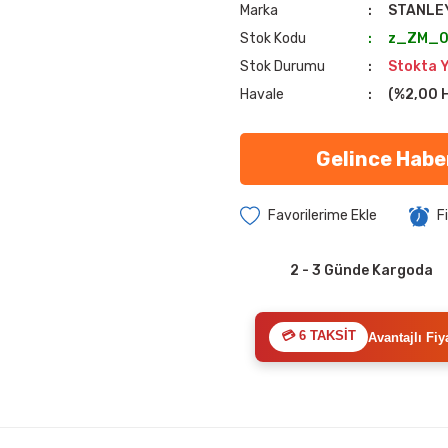
Marka
STANLE
Stok Kodu
z_ZM_0
Stok Durumu
Stokta 
Havale
(%2,00 H
Gelince Habe
F
2 - 3 Günde Kargoda
💳 6 TAKSİT
Avantajlı Fiy