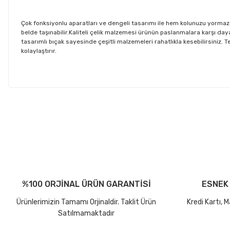
Çok fonksiyonlu aparatları ve dengeli tasarımı ile hem kolunuzu yormaz hem
belde taşınabilir.Kaliteli çelik malzemesi ürünün paslanmalara karşı day
tasarımlı bıçak sayesinde çeşitli malzemeleri rahatlıkla kesebilirsiniz. 
kolaylaştırır.
Bu ürünün fiyat bilgisi, resim, ürün açıklamalarında ve diğer konul
Görüş ve önerileriniz için teşekkür ederiz.
Kargo ve Teslimat Bilgilendirmesi
Ürün resmi kalitesiz, bozuk veya görüntülenemiyor.
4000 TL ve üzeri alışverişlerinizde, 15 Desi/Kg’ye kadar olan gönderiler
Ürün açıklamasında eksik bilgiler bulunuyor.
Ayrıca ürün açıklamalarında
Ürün bilgilerinde hatalar bulunuyor.
“Kargo Bedava”
ibaresi bulunan ürünler, 
%100 ORJİNAL ÜRÜN GARANTİSİ
ESNEK
Ürün fiyatı diğer sitelerden daha pahalı.
Ücretsiz gönderimlerimizin tamamı
Aras Kargo
ile gerçekleştirilmekte
Bu ürüne benzer farklı alternatifler olmalı.
Ürünlerimizin Tamamı Orjinaldir. Taklit Ürün
Kredi Kartı, 
Kargo Hesaplama Örnekleri
Satılmamaktadır
4000 TL ve üzeri + 15 Desi/Kg’ye kadar Kargo Ücretsiz