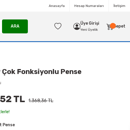
Anasayfa
Hesap Numaraları
İletişim
Üye Girişi
ARA
Sepet
Yeni Üyelik
 Çok Fonksiyonlu Pense
u
,52 TL
1.368,36 TL
lerle!
t Pense