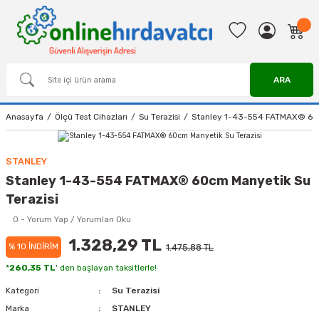
ARA
Anasayfa
Ölçü Test Cihazları
Su Terazisi
Stanley 1-43-554 FATMAX® 60c
STANLEY
Stanley 1-43-554 FATMAX® 60cm Manyetik Su
Terazisi
0 - Yorum Yap / Yorumları Oku
1.328,29 TL
% 10 İNDİRİM
1.475,88 TL
*
260,35 TL
' den başlayan taksitlerle!
Kategori
Su Terazisi
Marka
STANLEY