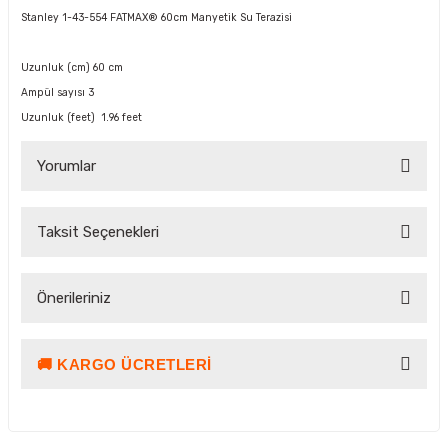
Stanley 1-43-554 FATMAX® 60cm Manyetik Su Terazisi
Uzunluk (cm) 60 cm
Ampül sayısı 3
Uzunluk (feet) 1.96 feet
Yorumlar
Taksit Seçenekleri
Bu ürüne ilk yorumu siz yapın!
Önerileriniz
Yorum Yaz Puan Kazan
🚚 KARGO ÜCRETLERI
Bu ürünün fiyat bilgisi, resim, ürün açıklamalarında ve diğer
konularda yetersiz gördüğünüz noktaları öneri formunu
kullanarak tarafımıza iletebilirsiniz.
Görüş ve önerileriniz için teşekkür ederiz.