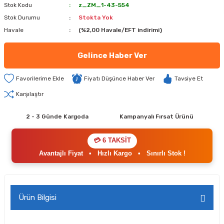
Stok Kodu
z_ZM_1-43-554
Stok Durumu
Stokta Yok
Havale
(%2,00 Havale/EFT indirimi)
Gelince Haber Ver
Fiyatı Düşünce Haber Ver
Tavsiye Et
Karşılaştır
2 - 3 Günde Kargoda
Kampanyalı Fırsat Ürünü
💳 6 TAKSİT
Avantajlı Fiyat
•
Hızlı Kargo
•
Sınırlı Stok !
Ürün Bilgisi