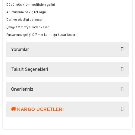
Dövülmüş krom molibden çeliği
Alüminyum bakır, tel örgü
Deri ve plastigi de keser
Çeliği 1.2 mm'ye kadar keser
Paslanmaz çeliği 0.7 mm kalınlığa kadar keser
Yorumlar
Taksit Seçenekleri
Bu ürüne ilk yorumu siz yapın!
Önerileriniz
Yorum Yaz Puan Kazan
🚚 KARGO ÜCRETLERI
Bu ürünün fiyat bilgisi, resim, ürün açıklamalarında ve diğer
konularda yetersiz gördüğünüz noktaları öneri formunu
kullanarak tarafımıza iletebilirsiniz.
Görüş ve önerileriniz için teşekkür ederiz.