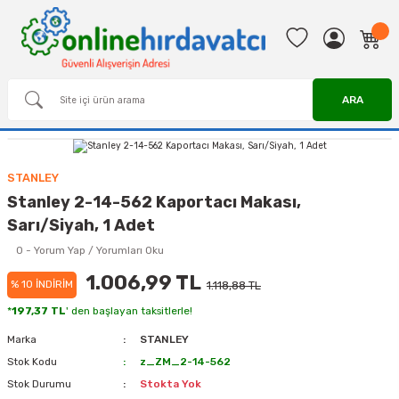
ARA
STANLEY
Stanley 2-14-562 Kaportacı Makası,
Sarı/Siyah, 1 Adet
0 - Yorum Yap / Yorumları Oku
1.006,99 TL
% 10 İNDİRİM
1.118,88 TL
*
197,37 TL
' den başlayan taksitlerle!
Marka
STANLEY
Stok Kodu
z_ZM_2-14-562
Stok Durumu
Stokta Yok