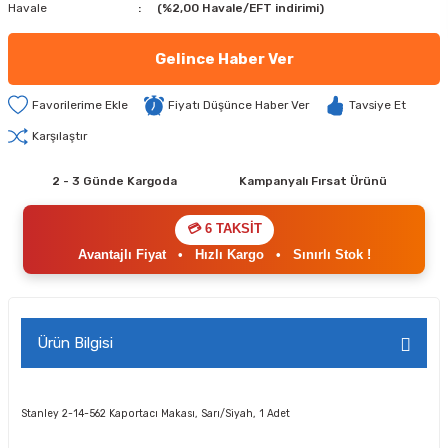
Havale
(%2,00 Havale/EFT indirimi)
Gelince Haber Ver
Fiyatı Düşünce Haber Ver
Tavsiye Et
Karşılaştır
2 - 3 Günde Kargoda
Kampanyalı Fırsat Ürünü
💳 6 TAKSİT
Avantajlı Fiyat
•
Hızlı Kargo
•
Sınırlı Stok !
Ürün Bilgisi
Stanley 2-14-562 Kaportacı Makası, Sarı/Siyah, 1 Adet