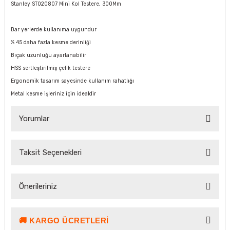
Stanley ST020807 Mini Kol Testere, 300Mm
Dar yerlerde kullanıma uygundur
% 45 daha fazla kesme derinliği
Bıçak uzunluğu ayarlanabilir
HSS sertleştirilmiş çelik testere
Ergonomik tasarım sayesinde kullanım rahatlığı
Metal kesme işleriniz için idealdir
Yorumlar
Taksit Seçenekleri
Bu ürüne ilk yorumu siz yapın!
Önerileriniz
Yorum Yaz Puan Kazan
🚚 KARGO ÜCRETLERI
Bu ürünün fiyat bilgisi, resim, ürün açıklamalarında ve diğer