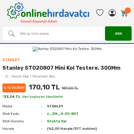
ARA
STANLEY
Stanley ST020807 Mini Kol Testere, 300Mm
0 - Yorum Yap / Yorumları Oku
170,10 TL
% 10 İNDİRİM
189,00 TL
*
33,34 TL
' den başlayan taksitlerle!
Marka
STANLEY
Stok Kodu
z_ZM_0-20-807
Stok Durumu
Stokta Var
Havale
(%2,00 Havale/EFT indirimi)