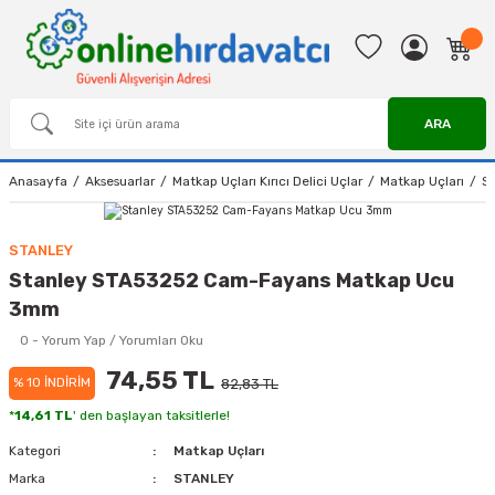
ARA
Anasayfa
Aksesuarlar
Matkap Uçları Kırıcı Delici Uçlar
Matkap Uçları
S
STANLEY
Stanley STA53252 Cam-Fayans Matkap Ucu
3mm
0 - Yorum Yap / Yorumları Oku
74,55 TL
% 10 İNDİRİM
82,83 TL
*
14,61 TL
' den başlayan taksitlerle!
Kategori
Matkap Uçları
Marka
STANLEY