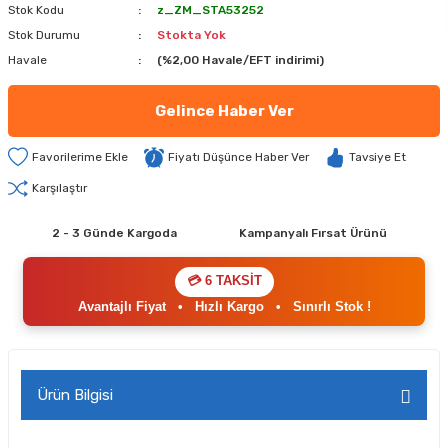
Stok Kodu
z_ZM_STA53252
Stok Durumu
Stokta Yok
Havale
(%2,00 Havale/EFT indirimi)
Gelince Haber Ver
Fiyatı Düşünce Haber Ver
Tavsiye Et
Karşılaştır
2 - 3 Günde Kargoda
Kampanyalı Fırsat Ürünü
💳 6 TAKSİT
Avantajlı Fiyat
•
Hızlı Kargo
•
Sınırlı Stok !
Ürün Bilgisi