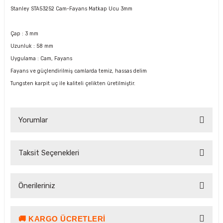
Stanley STA53252 Cam-Fayans Matkap Ucu 3mm
Çap : 3 mm
Uzunluk : 58 mm
Uygulama : Cam, Fayans
Fayans ve güçlendirilmiş camlarda temiz, hassas delim
Tungsten karpit uç ile kaliteli çelikten üretilmiştir.
Yorumlar
Taksit Seçenekleri
Bu ürüne ilk yorumu siz yapın!
Önerileriniz
Yorum Yaz Puan Kazan
🚚 KARGO ÜCRETLERI
Bu ürünün fiyat bilgisi, resim, ürün açıklamalarında ve diğer