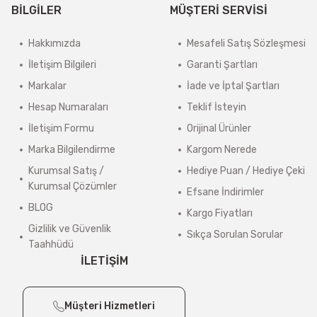
BİLGİLER
MÜŞTERİ SERVİSİ
Sistem tarafından otomatik ücret çıkmasa bile, 4000 TL altındaki sipariş
Hakkımızda
Mesafeli Satış Sözleşmesi
4000 TL ve üzeri, 15 Desi/Kg’ye kadar olan siparişlerde kargo ücreti al
İletişim Bilgileri
Garanti Şartları
Kargo ücretleri, alışveriş sırasında adres bilgileriniz tamamlandıktan
Markalar
İade ve İptal Şartları
>
Güncel Kargo Ücretleri
Hesap Numaraları
Teklif İsteyin
Desi / Kg Aras Kargo- Yurtiçi Kargo
İletişim Formu
Orijinal Ürünler
Marka Bilgilendirme
Kargom Nerede
1 Desi/Kg= 139,90 TL- 159,90 TL
Kurumsal Satış /
Hediye Puan / Hediye Çeki
2 Desi/Kg= 149,90 TL- 174,80 TL
Kurumsal Çözümler
Efsane İndirimler
3 Desi/Kg= 167,50 TL- 184,90 TL
BLOG
Kargo Fiyatları
4 Desi/Kg= 179,90 TL- 199,90 TL
Gizlilik ve Güvenlik
Sıkça Sorulan Sorular
Taahhüdü
5 Desi/Kg= 198,20 TL- 212,30 TL
İLETİŞİM
6 – 10 Desi/Kg= 237,90 TL- 257,40 TL
11 – 15 Desi/Kg= 245,50 TL- 347,40 TL
Müşteri Hizmetleri