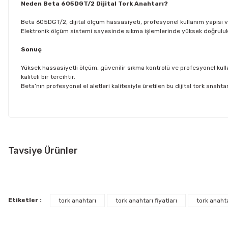
Neden Beta 605DGT/2 Dijital Tork Anahtarı?
Beta 605DGT/2, dijital ölçüm hassasiyeti, profesyonel kullanım yapısı v
Elektronik ölçüm sistemi sayesinde sıkma işlemlerinde yüksek doğruluk
Sonuç
Yüksek hassasiyetli ölçüm, güvenilir sıkma kontrolü ve profesyonel kul
kaliteli bir tercihtir.
Beta’nın profesyonel el aletleri kalitesiyle üretilen bu dijital tork an
Bu ürünün fiyat bilgisi, resim, ürün açıklamalarında ve diğer konul
Görüş ve önerileriniz için teşekkür ederiz.
Tavsiye Ürünler
Kargo ve Teslimat Bilgilendirmesi
Ürün resmi kalitesiz, bozuk veya görüntülenemiyor.
4000 TL ve üzeri alışverişlerinizde, 15 Desi/Kg’ye kadar olan gönderiler
Ürün açıklamasında eksik bilgiler bulunuyor.
%38
Ücretsiz Kargo
Beta
Ayrıca ürün açıklamalarında
Ürün bilgilerinde hatalar bulunuyor.
“Kargo Bedava”
ibaresi bulunan ürünler, 
Etiketler :
tork anahtarı
tork anahtarı fiyatları
tork anahta
Beta Dijital Tork Anahtarı LED Uyarılı 20-100 Nm 1/2 599DGT/10X
Ürün fiyatı diğer sitelerden daha pahalı.
Ücretsiz gönderimlerimizin tamamı
Aras Kargo
ile gerçekleştirilmekte
Bu ürüne benzer farklı alternatifler olmalı.