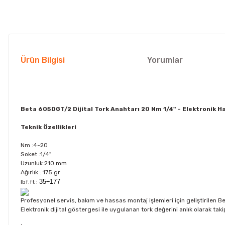
Ürün Bilgisi
Yorumlar
Beta 605DGT/2 Dijital Tork Anahtarı 20 Nm 1/4" – Elektronik 
Teknik Özellikleri
Nm :4-20
Soket :1/4"
Uzunluk:210 mm
Ağırlık : 175 gr
35÷177
lbf.ft :
Profesyonel servis, bakım ve hassas montaj işlemleri için geliştirilen B
Elektronik dijital göstergesi ile uygulanan tork değerini anlık olarak