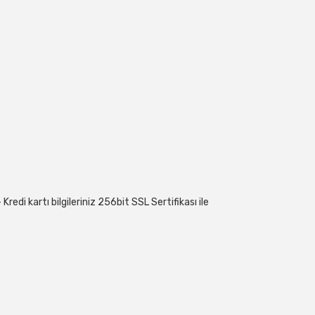
 geçebilirsiniz:
edi kartı bilgileriniz 256bit SSL Sertifikası ile
imize yazabilirsiniz