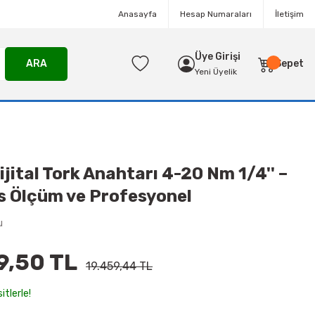
Anasayfa
Hesap Numaraları
İletişim
Üye Girişi
ARA
Sepet
Yeni Üyelik
ital Tork Anahtarı 4-20 Nm 1/4'' –
s Ölçüm ve Profesyonel
u
9,50 TL
19.459,44 TL
itlerle!