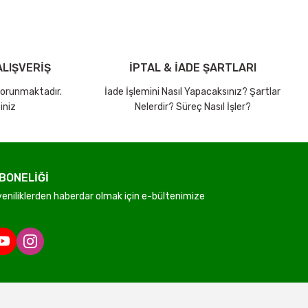
0,08 TL
19,42 TL
LIŞVERİŞ
İPTAL & İADE ŞARTLARI
 korunmaktadır.
İade İşlemini Nasıl Yapacaksınız? Şartlar
iniz
Nelerdir? Süreç Nasıl İşler?
BONELİĞİ
niliklerden haberdar olmak için e-bültenimize