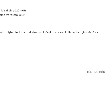
 ideal bir çözümdür.
ine yardımcı olur.
 bakım işlemlerinde maksimum doğruluk arayan kullanıcılar için güçlü ve
ebilirsiniz.
TÜMÜNÜ GÖR
Ücretsiz Kargo
599DGT/30 Dijital Tork Anahtarı 68-340 nm