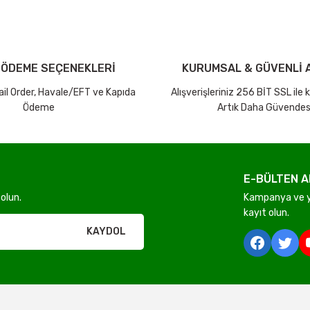
18.258,48 TL
34.66
15.430,24 TL
21.3
 ÖDEME SEÇENEKLERİ
KURUMSAL & GÜVENLİ A
Gönder
Mail Order, Havale/EFT ve Kapıda
Alışverişleriniz 256 BİT SSL ile
%38
Ücretsiz Kargo
Ödeme
Artık Daha Güvendes
Beta
rı olmadan ücretsiz gönderilir
Beta 665/30 Dijital Göstergeli Tork Anahtarı 60÷330 Nm - 1/2''
E-BÜLTEN A
olun.
Kampanya ve ye
20.376,72 TL
derilir.
kayıt olun.
12.533,72 TL
KAYDOL
ir.
e tabidir.
önderilir.