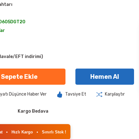
ahtarı
0605DGT20
Var
avale/EFT indirimi)
Sepete Ekle
Hemen Al
iyatı Düşünce Haber Ver
Tavsiye Et
Karşılaştır
Kargo Bedava
at
•
Hızlı Kargo
•
Sınırlı Stok !