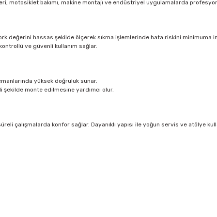
isleri, motosiklet bakımı, makine montajı ve endüstriyel uygulamalarda profesyonel
rk değerini hassas şekilde ölçerek sıkma işlemlerinde hata riskini minimuma ind
kontrollü ve güvenli kullanım sağlar.
elemanlarında yüksek doğruluk sunar.
i şekilde monte edilmesine yardımcı olur.
li çalışmalarda konfor sağlar. Dayanıklı yapısı ile yoğun servis ve atölye kul