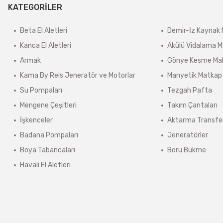
KATEGORİLER
lerde kargo ücreti karşı ödemeli olarak yansıtılabilir.
Beta El Aletleri
Demir-İz Kaynak 
ınmaz.
Kanca El Aletleri
Akülü Vidalama M
 sonra sistem tarafından otomatik olarak hesaplanmaktadır.
Armak
Gönye Kesme Mak
Kama By Reis Jeneratör ve Motorlar
Manyetik Matkap
Su Pompaları
Tezgah Pafta
Mengene Çeşitleri
Takım Çantaları
İşkenceler
Aktarma Transfe
Badana Pompaları
Jeneratörler
Boya Tabancaları
Boru Bukme
Havalı El Aletleri