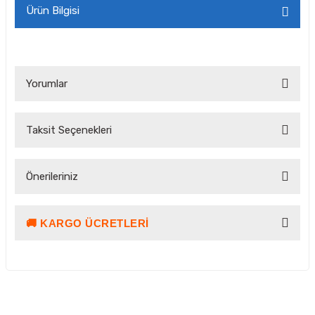
Ürün Bilgisi
Yorumlar
Taksit Seçenekleri
Bu ürüne ilk yorumu siz yapın!
Önerileriniz
Yorum Yaz Puan Kazan
🚚 KARGO ÜCRETLERI
Bu ürünün fiyat bilgisi, resim, ürün açıklamalarında ve diğer
konularda yetersiz gördüğünüz noktaları öneri formunu
kullanarak tarafımıza iletebilirsiniz.
Görüş ve önerileriniz için teşekkür ederiz.
Ürün resmi kalitesiz, bozuk veya görüntülenemiyor.
Kargo ve Teslimat Bilgilendirmesi