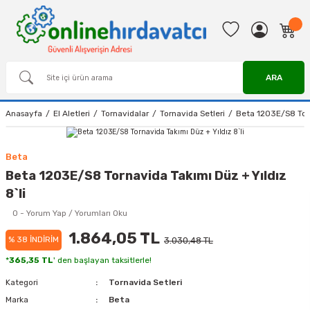
ARA
Anasayfa
El Aletleri
Tornavidalar
Tornavida Setleri
Beta 1203E/S8 Torna
Beta
Beta 1203E/S8 Tornavida Takımı Düz + Yıldız
8`li
0 - Yorum Yap / Yorumları Oku
1.864,05 TL
% 38 İNDİRİM
3.030,48 TL
*
365,35 TL
' den başlayan taksitlerle!
Kategori
Tornavida Setleri
Marka
Beta