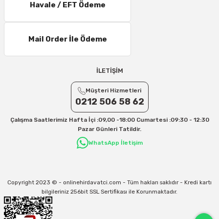
Havale / EFT Ödeme
11 – 15 Desi/Kg= 245,50 TL- 347,40 TL
16 – 20 Desi/Kg= 307,50 TL- 371,80 TL
Mail Order İle Ödeme
21 – 25 Desi/Kg= 357,90 TL-- 397,40 TL
25 – 30 Desi/Kg= 409,50 TL- 434,90 TL
Ek Desi Ücretleri
İLETİŞİM
Yurtiçi Kargo için 30 Desi sonrası her +1 Desi: 13 TL
Müşteri Hizmetleri
Aras Kargo için 30 Desi sonrası her +1 Desi: 17 TL
0212 506 58 62
İletişim
Çalışma Saatlerimiz Hafta İçi :09,00 -18:00 Cumartesi :09:30 - 12:30
Kargo ve teslimat süreçleriyle ilgili tüm sorularınız için bizimle iletişime
Pazar Günleri Tatildir.
geçebilirsiniz:
WhatsApp İletişim
31/12/2026 Tarihine Kadar Geçerlidir
Kargo İle İlgili sorunlarınız için
info@onlinehirdavatci.com
mail adresimize
yazabilirsiniz
Copyright 2023 © - onlinehirdavatci.com - Tüm hakları saklıdır - Kredi kartı
bilgileriniz 256bit SSL Sertifikası ile Korunmaktadır.