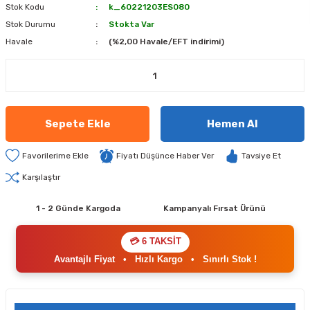
Stok Kodu
k_60221203ES080
Stok Durumu
Stokta Var
Havale
(%2,00 Havale/EFT indirimi)
Sepete Ekle
Hemen Al
Fiyatı Düşünce Haber Ver
Tavsiye Et
Karşılaştır
1 - 2 Günde Kargoda
Kampanyalı Fırsat Ürünü
💳 6 TAKSİT
Avantajlı Fiyat
•
Hızlı Kargo
•
Sınırlı Stok !