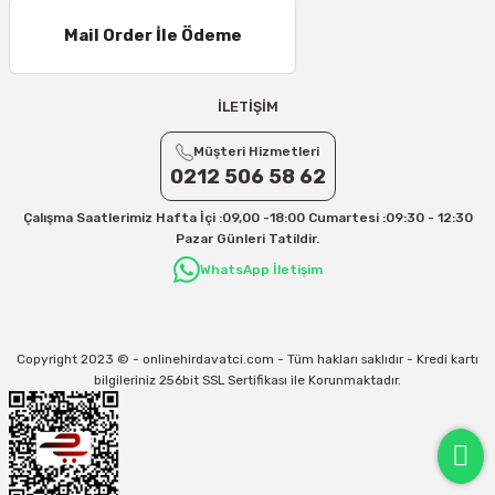
16 – 20 Desi/Kg= 307,50 TL- 371,80 TL
Mail Order İle Ödeme
21 – 25 Desi/Kg= 357,90 TL-- 397,40 TL
25 – 30 Desi/Kg= 409,50 TL- 434,90 TL
Ek Desi Ücretleri
İLETİŞİM
Yurtiçi Kargo için 30 Desi sonrası her +1 Desi: 13 TL
Müşteri Hizmetleri
Aras Kargo için 30 Desi sonrası her +1 Desi: 17 TL
0212 506 58 62
İletişim
Çalışma Saatlerimiz Hafta İçi :09,00 -18:00 Cumartesi :09:30 - 12:30
Kargo ve teslimat süreçleriyle ilgili tüm sorularınız için bizimle iletişime
Pazar Günleri Tatildir.
geçebilirsiniz:
WhatsApp İletişim
31/12/2026 Tarihine Kadar Geçerlidir
Kargo İle İlgili sorunlarınız için
info@onlinehirdavatci.com
mail adresimize
yazabilirsiniz
Copyright 2023 © - onlinehirdavatci.com - Tüm hakları saklıdır - Kredi kartı
bilgileriniz 256bit SSL Sertifikası ile Korunmaktadır.