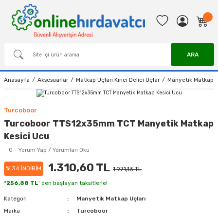
ARA
Anasayfa
Aksesuarlar
Matkap Uçları Kırıcı Delici Uçlar
Manyetik Matkap U
Turcoboor
Turcoboor TTS12x35mm TCT Manyetik Matkap
Kesici Ucu
0 - Yorum Yap / Yorumları Oku
1.310,60 TL
% 34 İNDİRİM
1.971,13 TL
*
256,88 TL
' den başlayan taksitlerle!
Kategori
Manyetik Matkap Uçları
Marka
Turcoboor