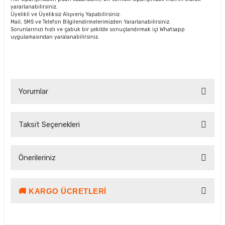
yararlanabilirsiniz.
Üyelikli ve Üyeliksiz Alışveriş Yapabilirsiniz.
Mail, SMS ve Telefon Bilgilendirmelerimizden Yararlanabilirsiniz.
Sorunlarınızı hızlı ve çabuk bir şekilde sonuçlandırmak içi Whatsapp
uygulamasından yaralanabilirsiniz.
Yorumlar
Taksit Seçenekleri
Bu ürüne ilk yorumu siz yapın!
Önerileriniz
Yorum Yaz Puan Kazan
🚚 KARGO ÜCRETLERI
Bu ürünün fiyat bilgisi, resim, ürün açıklamalarında ve diğer
konularda yetersiz gördüğünüz noktaları öneri formunu
kullanarak tarafımıza iletebilirsiniz.
Görüş ve önerileriniz için teşekkür ederiz.