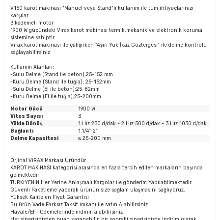
V150 karot makinası "Manuel veya Stand"lı kullanım ile tüm ihtiyaçlarınızı
karşılar
3 kademeli motor
1900 W gücündeki Virax karot makinası termik,mekanik ve elektronik koruma
sistemine sahiptir.
Virax karot makinası ile çalışırken "Aşırı Yük İkaz Göztergesi" ile delme kontrolü
sağlayabilirsiniz.
Kullanım Alanları:
-Sulu Delme (Stand ile beton);25-152 mm
-Kuru Delme (Stand ile tuğla); 25-152mm
-Sulu Delme (El ile beton);25-82mm
-Kuru Delme (El ile tuğla);25-200mm
Motor Gücü
1900 W
Vites Sayısı
3
Yükle Dönüş
1.Hız:230 d/dak - 2.Hız:500 d/dak - 3.Hız:1030 d/dak
Bağlantı
1.1/4"-2"
Delme Kapasitesi
ᴓ 25-200 mm
Orjinal VİRAX Markası Üründür
KAROT MAKİNASI kategorisi arasında en fazla tercih edilen markaların başında
gelmektedir
TÜRKİYENİN Her Yerine Anlaşmalı Kargolar İle gönderim Yapılabilmektedir.
Güvenli Paketleme yaparak ürünün size sağlam ulaşmasını sağlıyoruz.
Yüksek Kalite en Fiyat Garantisi
Bu ürün Vade Farksız Taksit İmkanı ile satın Alabilirsiniz.
Havale/EFT Ödemelerinde indirim alabilirsiniz
Her siparişinizden puan kazanabilir, bir sonraki siparişinizde indirim olarak