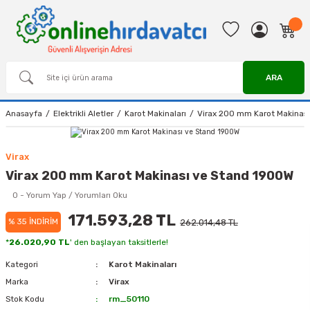
ARA
Anasayfa
Elektrikli Aletler
Karot Makinaları
Virax 200 mm Karot Makinas
Virax
Virax 200 mm Karot Makinası ve Stand 1900W
0 - Yorum Yap / Yorumları Oku
171.593,28 TL
% 35 İNDİRİM
262.014,48 TL
*
26.020,90 TL
' den başlayan taksitlerle!
Kategori
Karot Makinaları
Marka
Virax
Stok Kodu
rm_50110