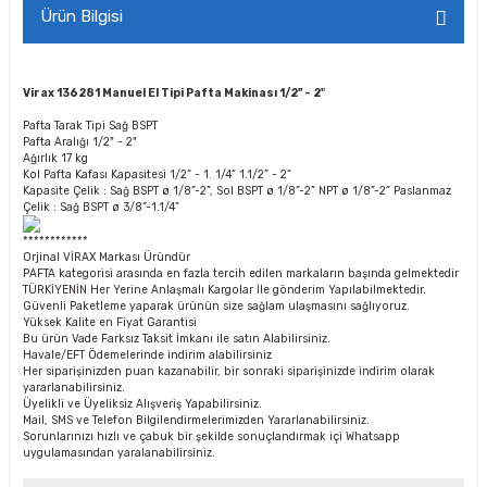
Ürün Bilgisi
Virax 136281 Manuel El Tipi Pafta Makinası 1/2'' - 2'
'
Pafta Tarak Tipi
Sağ BSPT
Pafta Aralığı
1/2" - 2"
Ağırlık
17 kg
Kol Pafta Kafası Kapasitesi
1/2” - 1. 1/4” 1.1/2” - 2”
Kapasite
Çelik : Sağ BSPT ø 1/8”-2”, Sol BSPT ø 1/8”-2” NPT ø 1/8”-2” Paslanmaz
Çelik : Sağ BSPT ø 3/8”-1.1/4”
************
Orjinal VİRAX Markası Üründür
PAFTA kategorisi arasında en fazla tercih edilen markaların başında gelmektedir
TÜRKİYENİN Her Yerine Anlaşmalı Kargolar İle gönderim Yapılabilmektedir.
Güvenli Paketleme yaparak ürünün size sağlam ulaşmasını sağlıyoruz.
Yüksek Kalite en Fiyat Garantisi
Bu ürün Vade Farksız Taksit İmkanı ile satın Alabilirsiniz.
Havale/EFT Ödemelerinde indirim alabilirsiniz
Her siparişinizden puan kazanabilir, bir sonraki siparişinizde indirim olarak
yararlanabilirsiniz.
Üyelikli ve Üyeliksiz Alışveriş Yapabilirsiniz.
Mail, SMS ve Telefon Bilgilendirmelerimizden Yararlanabilirsiniz.
Sorunlarınızı hızlı ve çabuk bir şekilde sonuçlandırmak içi Whatsapp
uygulamasından yaralanabilirsiniz.