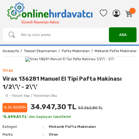
ARA
Anasayfa
Tesisat Ekipmanları
Pafta Makinaları
Mekanik Pafta Makinaları
Virax
Virax 136281 Manuel El Tipi Pafta Makinası
1/2\'\' - 2\'\'
0 - Yorum Yap / Yorumları Oku
34.947,30 TL
% 35 İNDİRİM
53.362,80 TL
*
5.299,51 TL
' den başlayan taksitlerle!
Kategori
Mekanik Pafta Makinaları
Marka
Virax