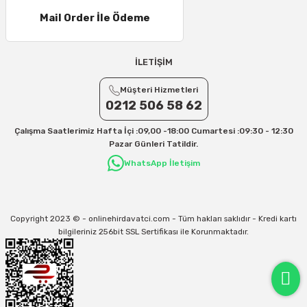
25 – 30 Desi/Kg= 409,50 TL- 434,90 TL
Mail Order İle Ödeme
Ek Desi Ücretleri
Yurtiçi Kargo için 30 Desi sonrası her +1 Desi: 13 TL
İLETİŞİM
Aras Kargo için 30 Desi sonrası her +1 Desi: 17 TL
İletişim
Müşteri Hizmetleri
0212 506 58 62
Kargo ve teslimat süreçleriyle ilgili tüm sorularınız için bizimle iletişime
geçebilirsiniz:
Çalışma Saatlerimiz Hafta İçi :09,00 -18:00 Cumartesi :09:30 - 12:30
31/12/2026 Tarihine Kadar Geçerlidir
Pazar Günleri Tatildir.
Kargo İle İlgili sorunlarınız için
info@onlinehirdavatci.com
mail adresimize
WhatsApp İletişim
yazabilirsiniz
Copyright 2023 © - onlinehirdavatci.com - Tüm hakları saklıdır - Kredi kartı
bilgileriniz 256bit SSL Sertifikası ile Korunmaktadır.