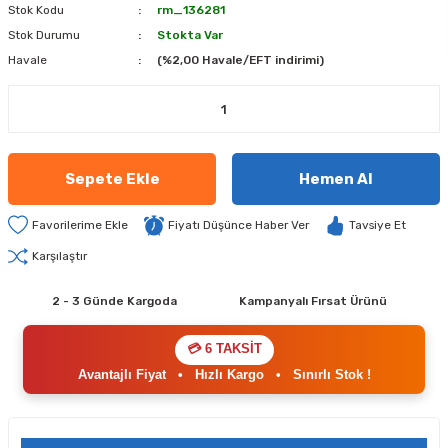
Stok Kodu
rm_136281
Stok Durumu
Stokta Var
Havale
(%2,00 Havale/EFT indirimi)
Sepete Ekle
Hemen Al
Fiyatı Düşünce Haber Ver
Tavsiye Et
Karşılaştır
2 - 3 Günde Kargoda
Kampanyalı Fırsat Ürünü
💳 6 TAKSİT
Avantajlı Fiyat
•
Hızlı Kargo
•
Sınırlı Stok !