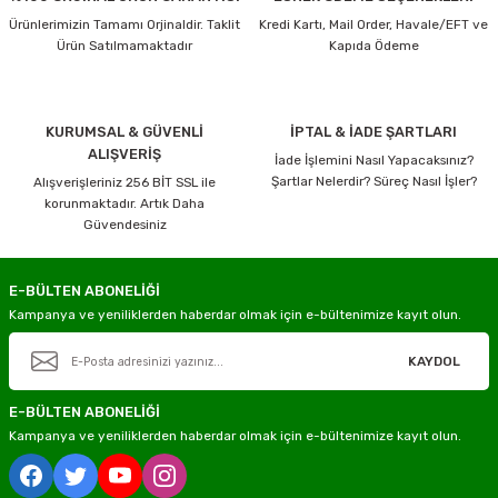
Ücretsiz gönderimlerimizin tamamı
Aras Kargo
ile gerçekleştirilmektedir.
Ürünlerimizin Tamamı Orjinaldir. Taklit
Kredi Kartı, Mail Order, Havale/EFT ve
Kargo Hesaplama Örnekleri
Ürün Satılmamaktadır
Kapıda Ödeme
4000 TL ve üzeri + 15 Desi/Kg’ye kadar Kargo Ücretsiz
4000 TL ve üzeri + 16 Desi/Kg 1 Desilik ücret yansır
KURUMSAL & GÜVENLİ
İPTAL & İADE ŞARTLARI
Gönder
4000 TL ve üzeri + 20 Desi/Kg 5 Desilik ücret yansır
ALIŞVERİŞ
İade İşlemini Nasıl Yapacaksınız?
3999 TL ve altı + 15 Desi/Kg Kargo ücreti müşteriye aittir
Şartlar Nelerdir? Süreç Nasıl İşler?
Alışverişleriniz 256 BİT SSL ile
korunmaktadır. Artık Daha
Ürün açıklamasında
“Kargo Bedava”
ibaresi bulunan ürünler Desi sınırı
olmadan ücretsiz gönderilir
Güvendesiniz
Ambar Taşımacılığı Bilgilendirmesi
100 Kg ve üzeri ürünlerde ambar taşımacılığı kullanılmaktadır.
E-BÜLTEN ABONELİĞİ
Kampanya ve yeniliklerden haberdar olmak için e-bültenimize kayıt olun.
Ürün açıklamasında “Kargo Bedava” ibaresi bulunan ürünler ücretsiz gönderilir.
4000 TL ve üzeri, 15 Desi/Kg’ye kadar olan ambar gönderileri ücretsizdir.
KAYDOL
4000 TL altındaki veya 15 Desi/Kg üzerindeki gönderiler ücretlendirmeye tabidir.
E-BÜLTEN ABONELİĞİ
Önemli Bilgilendirme
Kampanya ve yeniliklerden haberdar olmak için e-bültenimize kayıt olun.
Ürün açıklamasında
“Kargo Bedava”
ibaresi bulunan ürünler ücretsiz
gönderilir.