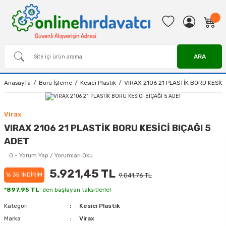
ARA
Anasayfa
Boru İşleme
Kesici Plastik
VIRAX 2106 21 PLASTİK BORU KESİCİ
Virax
VIRAX 2106 21 PLASTİK BORU KESİCİ BIÇAĞI 5
ADET
0 - Yorum Yap / Yorumları Oku
5.921,45 TL
% 35 İNDİRİM
9.041,76 TL
*
897,95 TL
' den başlayan taksitlerle!
Kategori
Kesici Plastik
Marka
Virax