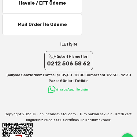
Havale / EFT Ödeme
11 – 15 Desi/Kg= 245,50 TL- 347,40 TL
16 – 20 Desi/Kg= 307,50 TL- 371,80 TL
Mail Order İle Ödeme
21 – 25 Desi/Kg= 357,90 TL-- 397,40 TL
25 – 30 Desi/Kg= 409,50 TL- 434,90 TL
Ek Desi Ücretleri
İLETİŞİM
Yurtiçi Kargo için 30 Desi sonrası her +1 Desi: 13 TL
Müşteri Hizmetleri
Aras Kargo için 30 Desi sonrası her +1 Desi: 17 TL
0212 506 58 62
İletişim
Çalışma Saatlerimiz Hafta İçi :09,00 -18:00 Cumartesi :09:30 - 12:30
Kargo ve teslimat süreçleriyle ilgili tüm sorularınız için bizimle iletişime
Pazar Günleri Tatildir.
geçebilirsiniz:
WhatsApp İletişim
31/12/2026 Tarihine Kadar Geçerlidir
Kargo İle İlgili sorunlarınız için
info@onlinehirdavatci.com
mail adresimize
yazabilirsiniz
Copyright 2023 © - onlinehirdavatci.com - Tüm hakları saklıdır - Kredi kartı
bilgileriniz 256bit SSL Sertifikası ile Korunmaktadır.