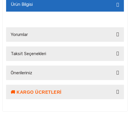
Ürün Bilgisi
Yorumlar
Taksit Seçenekleri
Bu ürüne ilk yorumu siz yapın!
Önerileriniz
Yorum Yaz Puan Kazan
🚚 KARGO ÜCRETLERI
Bu ürünün fiyat bilgisi, resim, ürün açıklamalarında ve diğer
konularda yetersiz gördüğünüz noktaları öneri formunu
kullanarak tarafımıza iletebilirsiniz.
Görüş ve önerileriniz için teşekkür ederiz.
Ürün resmi kalitesiz, bozuk veya görüntülenemiyor.
Kargo ve Teslimat Bilgilendirmesi