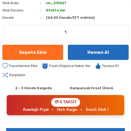
Stok Kodu
rm_210621
Stok Durumu
Stokta Var
Havale
(%2,00 Havale/EFT indirimi)
Sepete Ekle
Hemen Al
Fiyatı Düşünce Haber Ver
Tavsiye Et
Karşılaştır
2 - 3 Günde Kargoda
Kampanyalı Fırsat Ürünü
💳 6 TAKSİT
Avantajlı Fiyat
•
Hızlı Kargo
•
Sınırlı Stok !