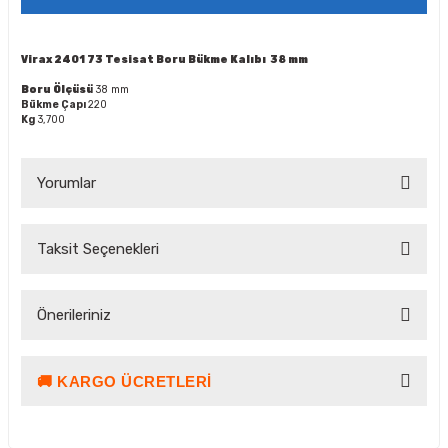
Virax 2401 73 Tesisat Boru Bükme Kalıbı 38 mm
Boru Ölçüsü
38 mm
Bükme Çapı
220
Kg
3,700
Yorumlar
Taksit Seçenekleri
Bu ürüne ilk yorumu siz yapın!
Önerileriniz
Yorum Yaz Puan Kazan
🚚 KARGO ÜCRETLERI
Bu ürünün fiyat bilgisi, resim, ürün açıklamalarında ve diğer
konularda yetersiz gördüğünüz noktaları öneri formunu
kullanarak tarafımıza iletebilirsiniz.
Görüş ve önerileriniz için teşekkür ederiz.