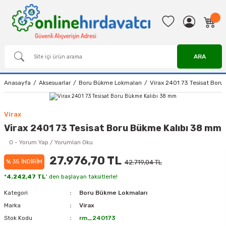
ARA
Anasayfa
Aksesuarlar
Boru Bükme Lokmaları
Virax 2401 73 Tesisat Bor
Virax
Virax 2401 73 Tesisat Boru Bükme Kalıbı 38 mm
0 - Yorum Yap / Yorumları Oku
27.976,70 TL
% 35 İNDİRİM
42.719,04 TL
*
4.242,47 TL
' den başlayan taksitlerle!
Kategori
Boru Bükme Lokmaları
Marka
Virax
Stok Kodu
rm_240173