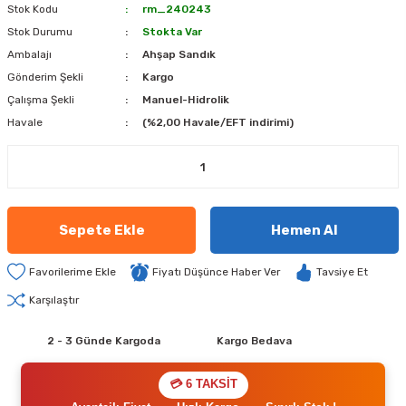
Stok Kodu
rm_240243
Stok Durumu
Stokta Var
Ambalajı
Ahşap Sandık
Gönderim Şekli
Kargo
Çalışma Şekli
Manuel-Hidrolik
Havale
(%2,00 Havale/EFT indirimi)
Sepete Ekle
Hemen Al
Fiyatı Düşünce Haber Ver
Tavsiye Et
Karşılaştır
2 - 3 Günde Kargoda
Kargo Bedava
💳 6 TAKSİT