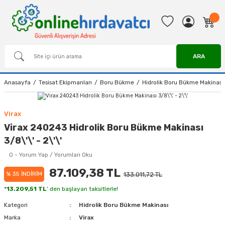
ARA
Anasayfa
Tesisat Ekipmanları
Boru Bükme
Hidrolik Boru Bükme Makinası
Virax
Virax 240243 Hidrolik Boru Bükme Makinası
3/8\'\' - 2\'\'
0 - Yorum Yap / Yorumları Oku
87.109,38 TL
% 35 İNDİRİM
133.011,72 TL
*
13.209,51 TL
' den başlayan taksitlerle!
Kategori
Hidrolik Boru Bükme Makinası
Marka
Virax