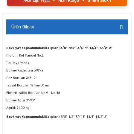
Avantajlı Fiyat
•
Hızlı Kargo
•
Sınırlı Stok !
Ürün Bilgisi
Sevkiyat Kapsamındaki Kalıplar : 3/8”-1/2”-3/4” 1”-1.1/4”-1.1/2” 2”
Hidrolik Kol
Manuel No.2
Tip
Raylı Yanak
Bükme Kapasitesi
3/8"-2
Gaz Boruları
3/8"-2"
Tesisat Boruları
12mm-50 mm
Elektrik Kablo Boruları
No.9 - No.48
Bükme Açısı
0°-90°
Ağırlık
71,00 kg
Sevkiyat Kapsamındaki Kalıplar
: 3/8”-1/2”-3/4” 1”-1.1/4”-1.1/2” 2”