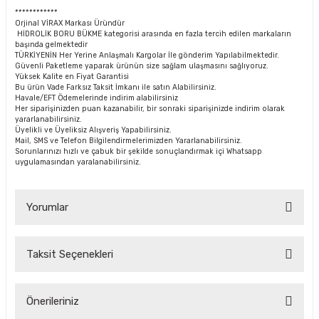
************
Orjinal VİRAX Markası Üründür
HİDROLİK BORU BÜKME kategorisi arasında en fazla tercih edilen markaların
başında gelmektedir
TÜRKİYENİN Her Yerine Anlaşmalı Kargolar İle gönderim Yapılabilmektedir.
Güvenli Paketleme yaparak ürünün size sağlam ulaşmasını sağlıyoruz.
Yüksek Kalite en Fiyat Garantisi
Bu ürün Vade Farksız Taksit İmkanı ile satın Alabilirsiniz.
Havale/EFT Ödemelerinde indirim alabilirsiniz
Her siparişinizden puan kazanabilir, bir sonraki siparişinizde indirim olarak
yararlanabilirsiniz.
Üyelikli ve Üyeliksiz Alışveriş Yapabilirsiniz.
Mail, SMS ve Telefon Bilgilendirmelerimizden Yararlanabilirsiniz.
Sorunlarınızı hızlı ve çabuk bir şekilde sonuçlandırmak içi Whatsapp
uygulamasından yaralanabilirsiniz.
Yorumlar
Taksit Seçenekleri
Bu ürüne ilk yorumu siz yapın!
Önerileriniz