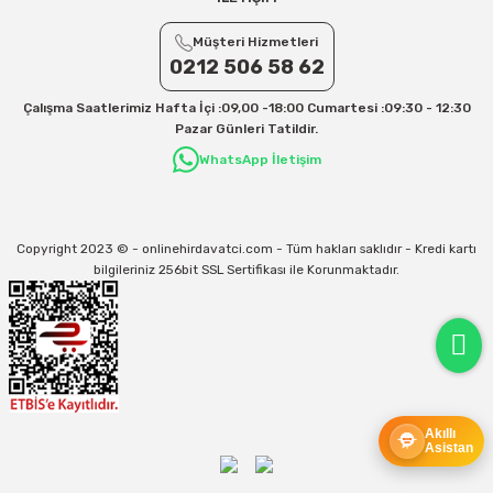
31/12/2026 Tarihine Kadar Geçerlidir
Müşteri Hizmetleri
0212 506 58 62
Kargo İle İlgili sorunlarınız için
info@onlinehirdavatci.com
mail adresimize
yazabilirsiniz
Çalışma Saatlerimiz Hafta İçi :09,00 -18:00 Cumartesi :09:30 - 12:30
Pazar Günleri Tatildir.
WhatsApp İletişim
Copyright 2023 © - onlinehirdavatci.com - Tüm hakları saklıdır - Kredi kartı
bilgileriniz 256bit SSL Sertifikası ile Korunmaktadır.
Akıllı
Asistan