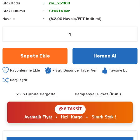
Stok Kodu
rm_251108
Stok Durumu
Stokta Var
Havale
(%2,00 Havale/EFT indirimi)
Sepete Ekle
Hemen Al
Fiyatı Düşünce Haber Ver
Tavsiye Et
Karşılaştır
2 - 3 Günde Kargoda
Kampanyalı Fırsat Ürünü
💳 6 TAKSİT
Avantajlı Fiyat
•
Hızlı Kargo
•
Sınırlı Stok !