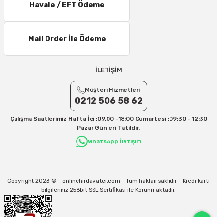
Havale / EFT Ödeme
11 – 15 Desi/Kg= 245,50 TL- 347,40 TL
16 – 20 Desi/Kg= 307,50 TL- 371,80 TL
Mail Order İle Ödeme
21 – 25 Desi/Kg= 357,90 TL-- 397,40 TL
25 – 30 Desi/Kg= 409,50 TL- 434,90 TL
Ek Desi Ücretleri
İLETİŞİM
Yurtiçi Kargo için 30 Desi sonrası her +1 Desi: 13 TL
Müşteri Hizmetleri
Aras Kargo için 30 Desi sonrası her +1 Desi: 17 TL
0212 506 58 62
İletişim
Çalışma Saatlerimiz Hafta İçi :09,00 -18:00 Cumartesi :09:30 - 12:30
Kargo ve teslimat süreçleriyle ilgili tüm sorularınız için bizimle iletişime
Pazar Günleri Tatildir.
geçebilirsiniz:
WhatsApp İletişim
31/12/2026 Tarihine Kadar Geçerlidir
Kargo İle İlgili sorunlarınız için
info@onlinehirdavatci.com
mail adresimize
yazabilirsiniz
Copyright 2023 © - onlinehirdavatci.com - Tüm hakları saklıdır - Kredi kartı
bilgileriniz 256bit SSL Sertifikası ile Korunmaktadır.