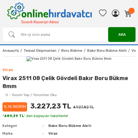
ARA
Anasayfa
Tesisat Ekipmanları
Boru Bükme
Bakır Boru Bükme Aleti
Vir
Virax
Virax 2511 08 Çelik Gövdeli Bakır Boru Bükme
8mm
0 - Yorum Yap / Yorumları Oku
3.227,23 TL
% 35 İNDİRİM
4.927,82 TL
*
489,39 TL
' den başlayan taksitlerle!
Kategori
Bakır Boru Bükme Aleti
Marka
Virax