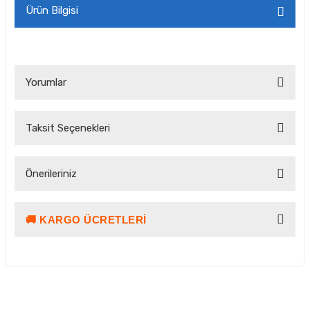
Ürün Bilgisi
Yorumlar
Taksit Seçenekleri
Bu ürüne ilk yorumu siz yapın!
Önerileriniz
Yorum Yaz Puan Kazan
🚚 KARGO ÜCRETLERI
Bu ürünün fiyat bilgisi, resim, ürün açıklamalarında ve diğer
konularda yetersiz gördüğünüz noktaları öneri formunu
kullanarak tarafımıza iletebilirsiniz.
Görüş ve önerileriniz için teşekkür ederiz.
Ürün resmi kalitesiz, bozuk veya görüntülenemiyor.
Kargo ve Teslimat Bilgilendirmesi