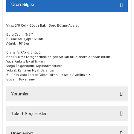
Ürün Bilgisi
Virax 3/8 Çelik Gövde Bakır Boru Bükme Aparatı
Boru Çapı : 3/8""
Bükme Yarı Çapı : 35 mm
Ağırlık : 1015 gr
Orjinal VİRAX ürünüdür
Boru Bükme Kategorisinde en çok satılan ürün markalarından biridir.
Vade Farksız Taksit İmkanı
Kargo İle gönderim Yapılabilmektedir.
Yüksek Kalite en Fiyat Garantisi
Bu ürün Vade Farksız Taksit İmkanı ile satın Alabilirsiniz.
Güvenli Paketleme
Yorumlar
Taksit Seçenekleri
Bu ürüne ilk yorumu siz yapın!
Önerileriniz