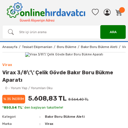
ARA
Anasayfa
Tesisat Ekipmanları
Boru Bükme
Bakır Boru Bükme Aleti
Vir
Virax
Virax 3/8\'\' Çelik Gövde Bakır Boru Bükme
Aparatı
0 - Yorum Yap / Yorumları Oku
5.608,83 TL
% 35 İNDİRİM
8.564,40 TL
*
850,54 TL
' den başlayan taksitlerle!
Kategori
Bakır Boru Bükme Aleti
Marka
Virax