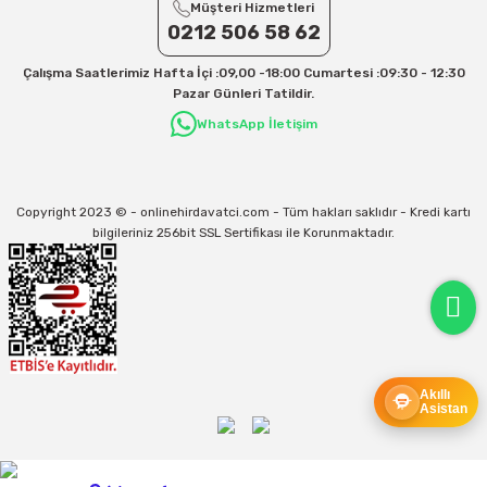
Müşteri Hizmetleri
Kargo ve teslimat süreçleriyle ilgili tüm sorularınız için bizimle iletişime
geçebilirsiniz:
0212 506 58 62
31/12/2026 Tarihine Kadar Geçerlidir
Çalışma Saatlerimiz Hafta İçi :09,00 -18:00 Cumartesi :09:30 - 12:30
Kargo İle İlgili sorunlarınız için
info@onlinehirdavatci.com
mail adresimize
Pazar Günleri Tatildir.
yazabilirsiniz
WhatsApp İletişim
Copyright 2023 © - onlinehirdavatci.com - Tüm hakları saklıdır - Kredi kartı
bilgileriniz 256bit SSL Sertifikası ile Korunmaktadır.
Akıllı
Asistan