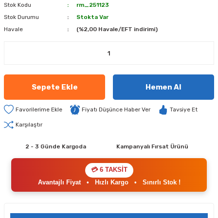
Stok Kodu
rm_251123
Stok Durumu
Stokta Var
Havale
(%2,00 Havale/EFT indirimi)
Sepete Ekle
Hemen Al
Fiyatı Düşünce Haber Ver
Tavsiye Et
Karşılaştır
2 - 3 Günde Kargoda
Kampanyalı Fırsat Ürünü
💳 6 TAKSİT
Avantajlı Fiyat
•
Hızlı Kargo
•
Sınırlı Stok !