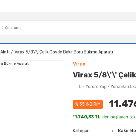
Aleti
Virax 5/8\'\' Çelik Gövde Bakır Boru Bükme Aparatı
Virax
Virax 5/8\'\' Çel
0 - Yorum Yap / Yorumları Ok
11.47
% 35 İNDİRİM
*
1.740,33 TL
' den başlayan taks
Kategori
Bakır Bo