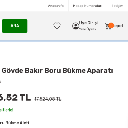
Anasayfa
Hesap Numaraları
İletişim
Üye Girişi
ARA
Sepet
Yeni Üyelik
ik Gövde Bakır Boru Bükme Aparatı
u
6,52 TL
17.524,08 TL
itlerle!
ru Bükme Aleti