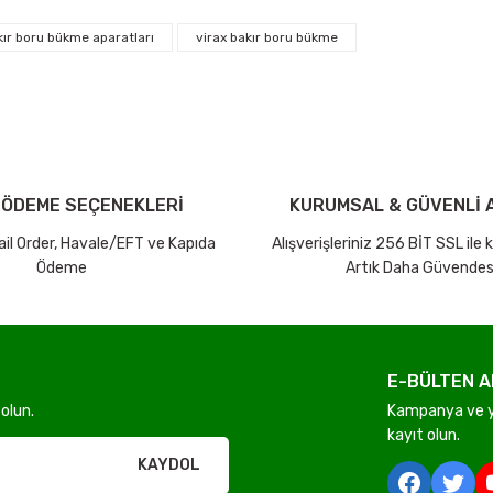
arda yetersiz gördüğünüz noktaları öneri formunu kullanarak tarafımıza ilet
Bu ürüne ilk yorumu siz yapın!
kır boru bükme aparatları
virax bakır boru bükme
iniz ücretsiz kargo avantajı ile gönderilmektedir.
Yorum Yaz Puan Kazan
tutar ve desi sınırına bakılmaksızın ücretsiz olarak gönderilmektedir.
dir.
 ÖDEME SEÇENEKLERİ
KURUMSAL & GÜVENLİ A
Mail Order, Havale/EFT ve Kapıda
Alışverişleriniz 256 BİT SSL ile
Ödeme
Artık Daha Güvendes
Gönder
E-BÜLTEN A
olun.
Kampanya ve ye
rı olmadan ücretsiz gönderilir
kayıt olun.
KAYDOL