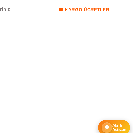
riniz
🚚 KARGO ÜCRETLERI
Akıllı
Asistan