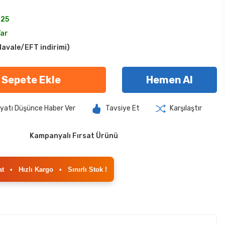
125
Var
avale/EFT indirimi)
Sepete Ekle
Hemen Al
iyatı Düşünce Haber Ver
Tavsiye Et
Karşılaştır
Kampanyalı Fırsat Ürünü
at
•
Hızlı Kargo
•
Sınırlı Stok !