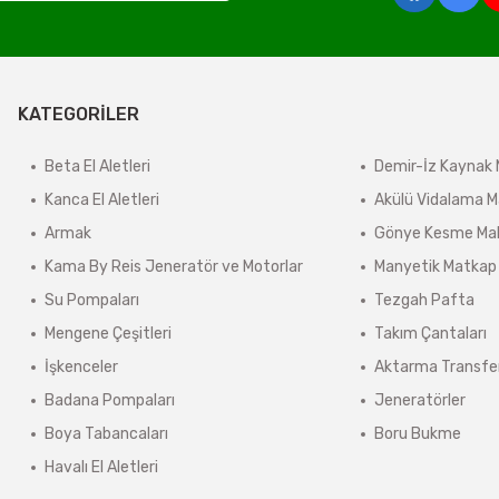
derilir.
ir.
KATEGORİLER
e tabidir.
Beta El Aletleri
Demir-İz Kaynak 
Kanca El Aletleri
Akülü Vidalama M
önderilir.
Armak
Gönye Kesme Mak
lerde kargo ücreti karşı ödemeli olarak yansıtılabilir.
Kama By Reis Jeneratör ve Motorlar
Manyetik Matkap
ınmaz.
Su Pompaları
Tezgah Pafta
 sonra sistem tarafından otomatik olarak hesaplanmaktadır.
Mengene Çeşitleri
Takım Çantaları
İşkenceler
Aktarma Transfe
Badana Pompaları
Jeneratörler
Boya Tabancaları
Boru Bukme
Havalı El Aletleri