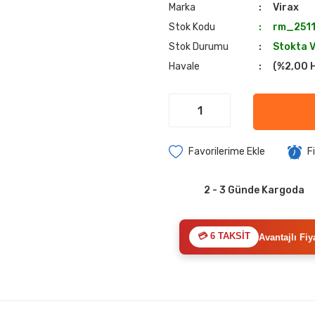
Marka
Virax
Stok Kodu
rm_251
Stok Durumu
Stokta 
Havale
(%2,00 H
F
2 - 3 Günde Kargoda
💳 6 TAKSİT
Avantajlı Fiy