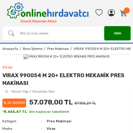
ARA
Anasayfa
Boru İşleme
Pres Makinası
VIRAX 990054 M 20+ ELEKTRO MEK
Virax
VIRAX 990054 M 20+ ELEKTRO MEKANİK PRES
MAKİNASI
0 - Yorum Yap / Yorumları Oku
57.078,00 TL
% 35 İNDİRİM
87.155,29 TL
*
8.655,47 TL
' den başlayan taksitlerle!
Kategori
Pres Makinası
Marka
Virax