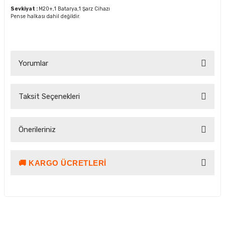
Sevkiyat :
M20+,1 Batarya,1 Şarz Cihazı
Pense halkası dahil değildir.
Yorumlar
Taksit Seçenekleri
Bu ürüne ilk yorumu siz yapın!
Önerileriniz
Yorum Yaz Puan Kazan
🚚 KARGO ÜCRETLERI
Bu ürünün fiyat bilgisi, resim, ürün açıklamalarında ve diğer
konularda yetersiz gördüğünüz noktaları öneri formunu
kullanarak tarafımıza iletebilirsiniz.
Görüş ve önerileriniz için teşekkür ederiz.
Ürün resmi kalitesiz, bozuk veya görüntülenemiyor.
Kargo ve Teslimat Bilgilendirmesi