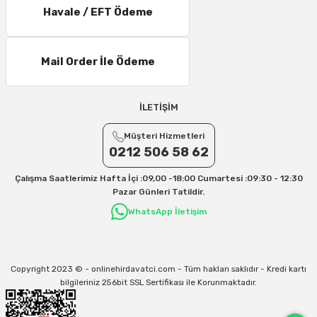
Havale / EFT Ödeme
11 – 15 Desi/Kg= 245,50 TL- 347,40 TL
16 – 20 Desi/Kg= 307,50 TL- 371,80 TL
Mail Order İle Ödeme
21 – 25 Desi/Kg= 357,90 TL-- 397,40 TL
25 – 30 Desi/Kg= 409,50 TL- 434,90 TL
Ek Desi Ücretleri
İLETİŞİM
Yurtiçi Kargo için 30 Desi sonrası her +1 Desi: 13 TL
Müşteri Hizmetleri
Aras Kargo için 30 Desi sonrası her +1 Desi: 17 TL
0212 506 58 62
İletişim
Çalışma Saatlerimiz Hafta İçi :09,00 -18:00 Cumartesi :09:30 - 12:30
Kargo ve teslimat süreçleriyle ilgili tüm sorularınız için bizimle iletişime
Pazar Günleri Tatildir.
geçebilirsiniz:
WhatsApp İletişim
31/12/2026 Tarihine Kadar Geçerlidir
Kargo İle İlgili sorunlarınız için
info@onlinehirdavatci.com
mail adresimize
yazabilirsiniz
Copyright 2023 © - onlinehirdavatci.com - Tüm hakları saklıdır - Kredi kartı
bilgileriniz 256bit SSL Sertifikası ile Korunmaktadır.