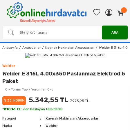
ARA
Anasayfa
Aksesuarlar
Kaynak Makinaları Aksesuarları
Welder E 316L 4.0
Welder
Welder E 316L 4.00x350 Paslanmaz Elektrod 5
Paket
0 - Yorum Yap / Yorumları Oku
5.342,55 TL
% 33 İNDİRİM
7.973,95 TL
*
810,16 TL
' den başlayan taksitlerle!
Kategori
Kaynak Makinaları Aksesuarları
Marka
Welder