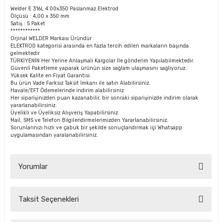
Welder E 316L 4.00x350 Paslanmaz Elektrod
Ölçüsü : 4,00 x 350 mm
Satış : 5 Paket
************
Orjinal WELDER Markası Üründür
ELEKTROD kategorisi arasında en fazla tercih edilen markaların başında
gelmektedir
TÜRKİYENİN Her Yerine Anlaşmalı Kargolar İle gönderim Yapılabilmektedir.
Güvenli Paketleme yaparak ürünün size sağlam ulaşmasını sağlıyoruz.
Yüksek Kalite en Fiyat Garantisi
Bu ürün Vade Farksız Taksit İmkanı ile satın Alabilirsiniz.
Havale/EFT Ödemelerinde indirim alabilirsiniz
Her siparişinizden puan kazanabilir, bir sonraki siparişinizde indirim olarak
yararlanabilirsiniz.
Üyelikli ve Üyeliksiz Alışveriş Yapabilirsiniz.
Mail, SMS ve Telefon Bilgilendirmelerimizden Yararlanabilirsiniz.
Sorunlarınızı hızlı ve çabuk bir şekilde sonuçlandırmak içi Whatsapp
uygulamasından yaralanabilirsiniz.
Yorumlar
Taksit Seçenekleri
Bu ürüne ilk yorumu siz yapın!