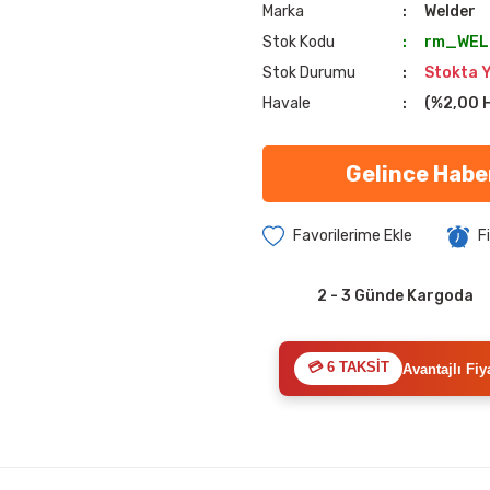
Marka
Welder
Stok Kodu
rm_WELD
Stok Durumu
Stokta 
Havale
(%2,00 H
Gelince Habe
F
2 - 3 Günde Kargoda
💳 6 TAKSİT
Avantajlı Fiy