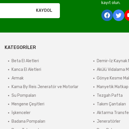
kayıt olun.
rı olmadan ücretsiz gönderilir
KAYDOL
derilir.
KATEGORİLER
ir.
e tabidir.
Beta El Aletleri
Demir-İz Kaynak 
Kanca El Aletleri
Akülü Vidalama M
Armak
Gönye Kesme Mak
önderilir.
Kama By Reis Jeneratör ve Motorlar
Manyetik Matkap
lerde kargo ücreti karşı ödemeli olarak yansıtılabilir.
Su Pompaları
Tezgah Pafta
ınmaz.
Mengene Çeşitleri
Takım Çantaları
 sonra sistem tarafından otomatik olarak hesaplanmaktadır.
İşkenceler
Aktarma Transfe
Badana Pompaları
Jeneratörler