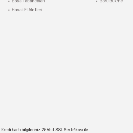
Boya Tabancaları
Boru Bukme
Havalı El Aletleri
edi kartı bilgileriniz 256bit SSL Sertifikası ile