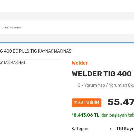
G 400 DC PULS TİG KAYNAK MAKİNASI
Welder
WELDER TIG 400
0 - Yorum Yap / Yorumları Ok
55.47
% 33 İNDİRİM
*
8.413,06 TL
' den başlayan taks
Kategori
TIG Kayn