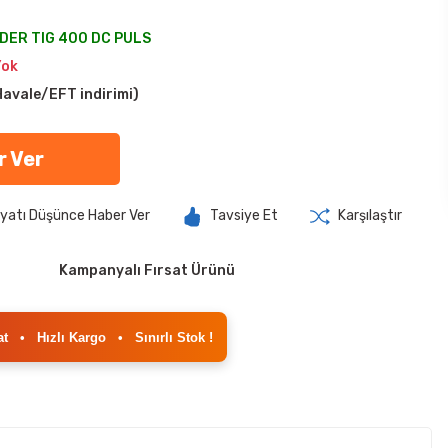
ER TIG 400 DC PULS
Yok
avale/EFT indirimi)
r Ver
iyatı Düşünce Haber Ver
Tavsiye Et
Karşılaştır
Kampanyalı Fırsat Ürünü
at
•
Hızlı Kargo
•
Sınırlı Stok !