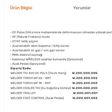
Ürün Bilgisi
Yorumlar
• DC Pulse (Ultra ince malzemelerde deformasyon olmadan yüksek pe
• HF (Yüksek Frekans) mode
• 2T/4T tetik seçimi
• Ayarlanabilir akım başlama / bitiş süresi
• Ayarlanabilir ön gaz / son gaz süresi
• MMA elektrot kaynağı
• Kablosuz WİRELESS uzaktan kumanda (Opsiyonel)
• Ayak Pedalı (Opsiyonel)
Sipariş Kodu:
WELDER TIG 400 DC PULS (Torch Hariç)
W.200.000.005
WELDER TORCH WP 26 - 4MT
W.200.200.002
WELDER TORCH WP 18 - 5MT
W.200.200.003
WELDER COOLER TIG (Su Soğutma Ünitesi)
W.200.000.200
WELDER TROLLEY
W.000.001.001
WELDER FOOT CONTROL (Ayak Pedalı)
W.000.001.002