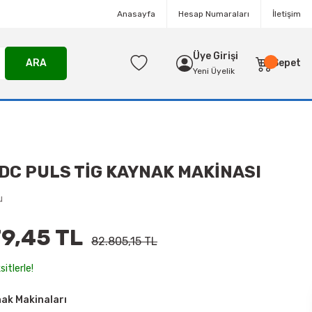
Anasayfa
Hesap Numaraları
İletişim
Üye Girişi
ARA
Sepet
Yeni Üyelik
 DC PULS TİG KAYNAK MAKİNASI
u
9,45 TL
82.805,15 TL
itlerle!
ak Makinaları