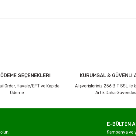
arda yetersiz gördüğünüz noktaları öneri formunu kullanarak tarafımıza ilet
Bu ürüne ilk yorumu siz yapın!
iniz ücretsiz kargo avantajı ile gönderilmektedir.
Yorum Yaz Puan Kazan
tutar ve desi sınırına bakılmaksızın ücretsiz olarak gönderilmektedir.
 ÖDEME SEÇENEKLERİ
KURUMSAL & GÜVENLİ A
dir.
Mail Order, Havale/EFT ve Kapıda
Alışverişleriniz 256 BİT SSL ile
Ödeme
Artık Daha Güvendes
E-BÜLTEN A
Gönder
olun.
Kampanya ve ye