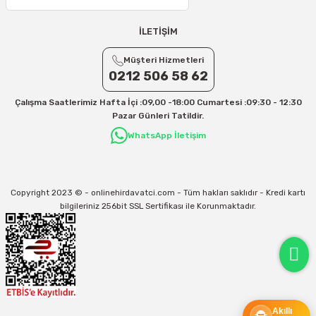
25 – 30 Desi/Kg= 409,50 TL- 434,90 TL
Ek Desi Ücretleri
İLETİŞİM
Yurtiçi Kargo için 30 Desi sonrası her +1 Desi: 13 TL
Müşteri Hizmetleri
Aras Kargo için 30 Desi sonrası her +1 Desi: 17 TL
0212 506 58 62
İletişim
Çalışma Saatlerimiz Hafta İçi :09,00 -18:00 Cumartesi :09:30 - 12:30
Kargo ve teslimat süreçleriyle ilgili tüm sorularınız için bizimle iletişime
Pazar Günleri Tatildir.
geçebilirsiniz:
WhatsApp İletişim
31/12/2026 Tarihine Kadar Geçerlidir
Kargo İle İlgili sorunlarınız için
info@onlinehirdavatci.com
mail adresimize
yazabilirsiniz
Copyright 2023 © - onlinehirdavatci.com - Tüm hakları saklıdır - Kredi kartı
bilgileriniz 256bit SSL Sertifikası ile Korunmaktadır.
Akıllı