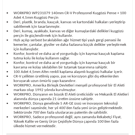
•
WORKPRO WP231079 140mm CR-V Profesyonel Kuşgözü Pense + 100
Adet 4,5mm Kuşgözü Perçin
•
Deri, plastik, branda, kauçuk, kanvas ve kartondaki halkaları yerleştirip
sabitlemek için tasarlanmıştır.
•
Deri, kumaş, ayakkabı, kanvas ve diğer kumaşlardaki delikleri kuşgözü
perçin ile güçlendirmek için kullanılır.
•
Hızlı açılıp serbest bırakılabilen ağır hizmet tipi yaylı gergi pensesi ile
kemerler, çantalar, giysiler ve daha fazlasına küçük delikler yerleştirmek
için kullanışlıdır.
•
Konfor, kontrol ve daha az el yorgunluğu için kaymaz kauçuk kaplama
tutma kolu ile kolay kullanım sağlar.
•
Konfor, kontrol ve daha az el yorgunluğu için kaymaz kauçuk bir
kavrama ve kolay sıkılabilen bir tutamak tasarımına sahiptir.
•
100 Adet 4,5mm Altın renkli kaplama alaşımlı kuşgözü halkalar içerir.
•
CR-V çelikten üretilmiş yapısı, pas ve korozyon gibi dış etkenlerden
koruyarak uzun ömürlü yapı kazandırır.
•
WORKPRO, Amerika Birleşik Devletleri menşeli profesyonel bir El Aleti
markası olup 1992 yılında kurulmuştur.
•
WORKPRO, Dünyanın en büyük El Aleti üreticisidir ve Mekanik El Aletleri
alanında dünya çapında 21 üretim üssüne sahiptir.
•
WORKPRO, Dünya genelinde 5 AR-GE üssü ve inovasyon teknoloji
merkezleri sayesinde, her yıl 400'den fazla yeni ürün geliştirmektedir.
Sektöründe 700'den fazla uluslararası patentin de sahibidir.
•
WORKPRO, Sadece profesyonel değil, aynı zamanda Rekabetçi Fiyat,
Yüksek Kalite ve Geniş Ürün Çeşidiyle Dünya çapında 100’den fazla
ülkede hizmet vermektedir.