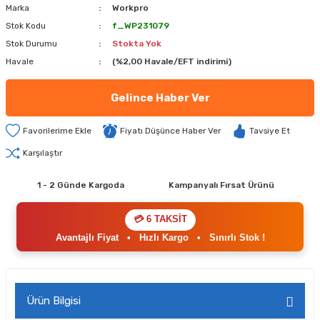
Marka
Workpro
Stok Kodu
f_WP231079
Stok Durumu
Stokta Yok
Havale
(%2,00 Havale/EFT indirimi)
Gelince Haber Ver
Fiyatı Düşünce Haber Ver
Tavsiye Et
Karşılaştır
1 - 2 Günde Kargoda
Kampanyalı Fırsat Ürünü
💳 6 TAKSİT
Avantajlı Fiyat
•
Hızlı Kargo
•
Sınırlı Stok !
Ürün Bilgisi