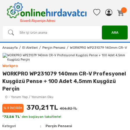
ARA
Anasayfa
El Aletleri
Perçin Pensesi
WORKPRO WP231079 140mm CR-V Prof
Workpro
WORKPRO WP231079 140mm CR-V Profesyonel
Kuşgözü Pense + 100 Adet 4,5mm Kuşgözü
Perçin
0 - Yorum Yap / Yorumları Oku
370,21 TL
% 9 İNDİRİM
406,82 TL
*
72,56 TL
' den başlayan taksitlerle!
Kategori
Perçin Pensesi