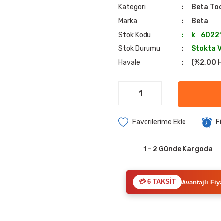
Kategori
Beta To
Marka
Beta
Stok Kodu
k_6022
Stok Durumu
Stokta 
Havale
(%2,00 H
F
1 - 2 Günde Kargoda
💳 6 TAKSİT
Avantajlı Fiy