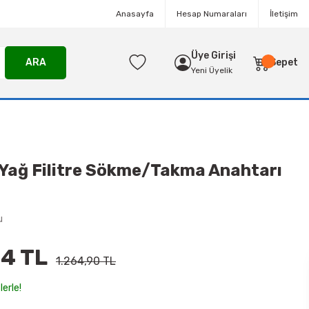
Anasayfa
Hesap Numaraları
İletişim
Üye Girişi
ARA
Sepet
Yeni Üyelik
Yağ Filitre Sökme/Takma Anahtarı
u
4 TL
1.264,90 TL
lerle!