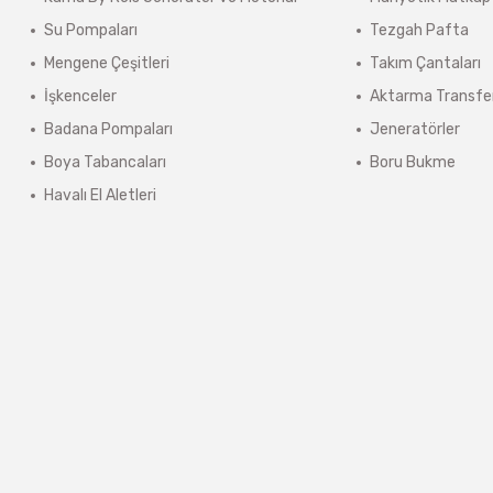
lerde kargo ücreti karşı ödemeli olarak yansıtılabilir.
Su Pompaları
Tezgah Pafta
ınmaz.
Mengene Çeşitleri
Takım Çantaları
 sonra sistem tarafından otomatik olarak hesaplanmaktadır.
İşkenceler
Aktarma Transfe
Badana Pompaları
Jeneratörler
Boya Tabancaları
Boru Bukme
Havalı El Aletleri