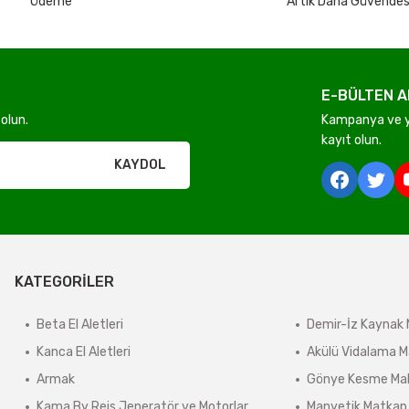
Ödeme
Artık Daha Güvendes
E-BÜLTEN A
Gönder
olun.
Kampanya ve ye
kayıt olun.
rı olmadan ücretsiz gönderilir
KAYDOL
derilir.
KATEGORİLER
ir.
e tabidir.
Beta El Aletleri
Demir-İz Kaynak 
Kanca El Aletleri
Akülü Vidalama M
Armak
Gönye Kesme Mak
önderilir.
Kama By Reis Jeneratör ve Motorlar
Manyetik Matkap