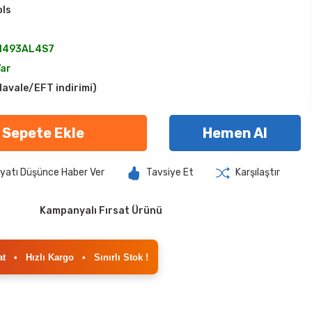
ols
1493AL4S7
Var
avale/EFT indirimi)
Sepete Ekle
Hemen Al
iyatı Düşünce Haber Ver
Tavsiye Et
Karşılaştır
Kampanyalı Fırsat Ürünü
at
•
Hızlı Kargo
•
Sınırlı Stok !