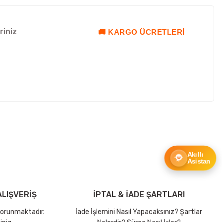
riniz
🚚 KARGO ÜCRETLERI
ebilirsiniz.
Akıllı
Asistan
LIŞVERİŞ
İPTAL & İADE ŞARTLARI
 korunmaktadır.
İade İşlemini Nasıl Yapacaksınız? Şartlar