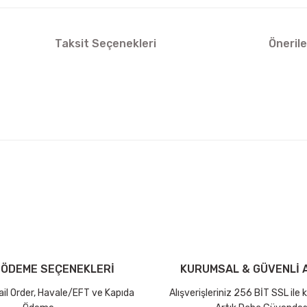
Taksit Seçenekleri
Önerile
arda yetersiz gördüğünüz noktaları öneri formunu kullanarak tarafımıza ilet
Bu ürüne ilk yorumu siz yapın!
iniz ücretsiz kargo avantajı ile gönderilmektedir.
Yorum Yaz Puan Kazan
tutar ve desi sınırına bakılmaksızın ücretsiz olarak gönderilmektedir.
 ÖDEME SEÇENEKLERİ
KURUMSAL & GÜVENLİ A
dir.
Mail Order, Havale/EFT ve Kapıda
Alışverişleriniz 256 BİT SSL ile