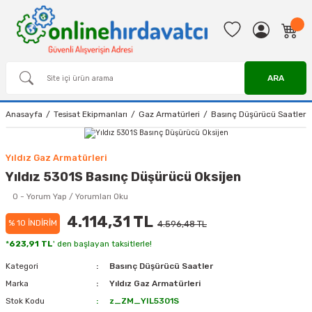
ARA
Anasayfa
Tesisat Ekipmanları
Gaz Armatürleri
Basınç Düşürücü Saatler
Yıldız Gaz Armatürleri
Yıldız 5301S Basınç Düşürücü Oksijen
0 - Yorum Yap / Yorumları Oku
4.114,31 TL
% 10 İNDİRİM
4.596,48 TL
*
623,91 TL
' den başlayan taksitlerle!
Kategori
Basınç Düşürücü Saatler
Marka
Yıldız Gaz Armatürleri
Stok Kodu
z_ZM_YIL5301S