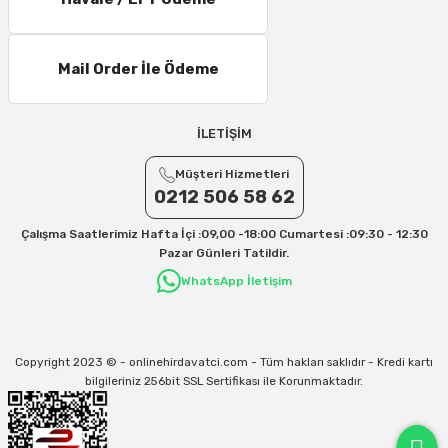
11 – 15 Desi/Kg= 245,50 TL- 347,40 TL
16 – 20 Desi/Kg= 307,50 TL- 371,80 TL
Mail Order İle Ödeme
21 – 25 Desi/Kg= 357,90 TL-- 397,40 TL
25 – 30 Desi/Kg= 409,50 TL- 434,90 TL
Ek Desi Ücretleri
İLETİŞİM
Yurtiçi Kargo için 30 Desi sonrası her +1 Desi: 13 TL
Müşteri Hizmetleri
Aras Kargo için 30 Desi sonrası her +1 Desi: 17 TL
0212 506 58 62
İletişim
Çalışma Saatlerimiz Hafta İçi :09,00 -18:00 Cumartesi :09:30 - 12:30
Kargo ve teslimat süreçleriyle ilgili tüm sorularınız için bizimle iletişime
Pazar Günleri Tatildir.
geçebilirsiniz:
WhatsApp İletişim
31/12/2026 Tarihine Kadar Geçerlidir
Kargo İle İlgili sorunlarınız için
info@onlinehirdavatci.com
mail adresimize
yazabilirsiniz
Copyright 2023 © - onlinehirdavatci.com - Tüm hakları saklıdır - Kredi kartı
bilgileriniz 256bit SSL Sertifikası ile Korunmaktadır.