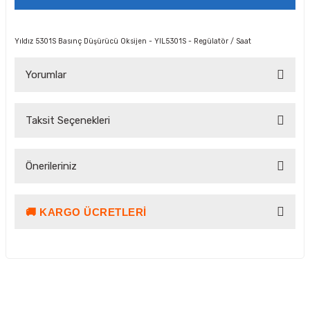
Yıldız 5301S Basınç Düşürücü Oksijen - YIL5301S - Regülatör / Saat
Yorumlar
Taksit Seçenekleri
Bu ürüne ilk yorumu siz yapın!
Önerileriniz
Yorum Yaz Puan Kazan
🚚 KARGO ÜCRETLERI
Bu ürünün fiyat bilgisi, resim, ürün açıklamalarında ve diğer
konularda yetersiz gördüğünüz noktaları öneri formunu
kullanarak tarafımıza iletebilirsiniz.
Görüş ve önerileriniz için teşekkür ederiz.
Ürün resmi kalitesiz, bozuk veya görüntülenemiyor.
Kargo ve Teslimat Bilgilendirmesi