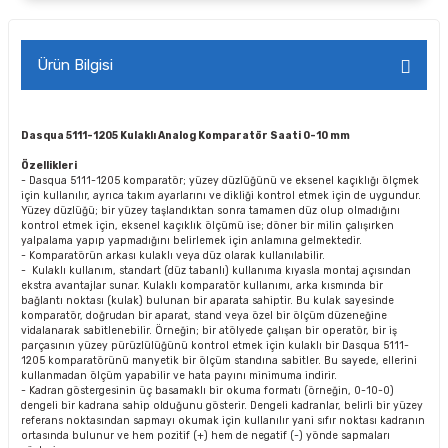
Ürün Bilgisi
Dasqua 5111-1205 Kulaklı Analog Komparatör Saati 0-10 mm
Özellikleri
- Dasqua 5111-1205 komparatör; yüzey düzlüğünü ve eksenel kaçıklığı ölçmek
için kullanılır, ayrıca takım ayarlarını ve dikliği kontrol etmek için de uygundur.
Yüzey düzlüğü; bir yüzey taşlandıktan sonra tamamen düz olup olmadığını
kontrol etmek için, eksenel kaçıklık ölçümü ise; döner bir milin çalışırken
yalpalama yapıp yapmadığını belirlemek için anlamına gelmektedir.
- Komparatörün arkası kulaklı veya düz olarak kullanılabilir.
- Kulaklı kullanım, standart (düz tabanlı) kullanıma kıyasla montaj açısından
ekstra avantajlar sunar. Kulaklı komparatör kullanımı, arka kısmında bir
bağlantı noktası (kulak) bulunan bir aparata sahiptir. Bu kulak sayesinde
komparatör, doğrudan bir aparat, stand veya özel bir ölçüm düzeneğine
vidalanarak sabitlenebilir. Örneğin; bir atölyede çalışan bir operatör, bir iş
parçasının yüzey pürüzlülüğünü kontrol etmek için kulaklı bir Dasqua 5111-
1205 komparatörünü manyetik bir ölçüm standına sabitler. Bu sayede, ellerini
kullanmadan ölçüm yapabilir ve hata payını minimuma indirir.
- Kadran göstergesinin üç basamaklı bir okuma formatı (örneğin, 0-10-0)
dengeli bir kadrana sahip olduğunu gösterir. Dengeli kadranlar, belirli bir yüzey
referans noktasından sapmayı okumak için kullanılır yani sıfır noktası kadranın
ortasında bulunur ve hem pozitif (+) hem de negatif (-) yönde sapmaları