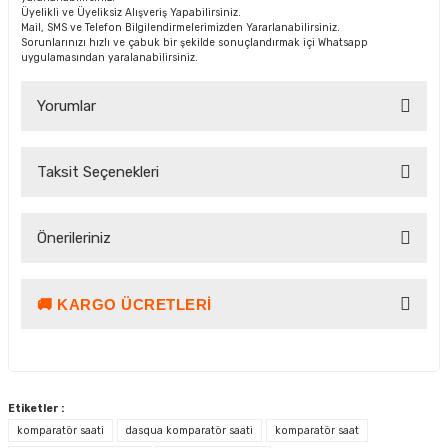
Üyelikli ve Üyeliksiz Alışveriş Yapabilirsiniz.
Mail, SMS ve Telefon Bilgilendirmelerimizden Yararlanabilirsiniz.
Sorunlarınızı hızlı ve çabuk bir şekilde sonuçlandırmak içi Whatsapp
uygulamasından yaralanabilirsiniz.
Yorumlar
Taksit Seçenekleri
Bu ürüne ilk yorumu siz yapın!
Önerileriniz
Yorum Yaz Puan Kazan
🚚 KARGO ÜCRETLERI
Bu ürünün fiyat bilgisi, resim, ürün açıklamalarında ve diğer
konularda yetersiz gördüğünüz noktaları öneri formunu
kullanarak tarafımıza iletebilirsiniz.
Görüş ve önerileriniz için teşekkür ederiz.
Etiketler :
Ürün resmi kalitesiz, bozuk veya görüntülenemiyor.
Kargo ve Teslimat Bilgilendirmesi
komparatör saati
dasqua komparatör saati
komparatör saat
Ürün açıklamasında eksik bilgiler bulunuyor.