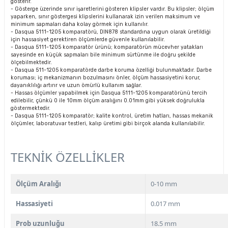
gösterir.
- Gösterge üzerinde sınır işaretlerini gösteren klipsler vardır. Bu klipsler; ölçüm
yaparken, sınır göstergesi klipslerini kullanarak izin verilen maksimum ve
minimum sapmaları daha kolay görmek için kullanılır.
- Dasqua 5111-1205 komparatörü, DIN878 standardına uygun olarak üretildiği
için hassasiyet gerektiren ölçümlerde güvenle kullanılabilir.
- Dasqua 5111-1205 komparatör ürünü; komparatörün mücevher yatakları
sayesinde en küçük sapmaları bile minimum sürtünme ile doğru şekilde
ölçebilmektedir.
- Dasqua 511-1205 komparatörde darbe koruma özelliği bulunmaktadır. Darbe
koruması; iç mekanizmanın bozulmasını önler, ölçüm hassasiyetini korur,
dayanıklılığı artırır ve uzun ömürlü kullanım sağlar.
- Hassas ölçümler yapabilmek için Dasqua 5111-1205 komparatörünü tercih
edilebilir, çünkü 0 ile 10mm ölçüm aralığını 0.01mm gibi yüksek doğrulukla
göstermektedir.
- Dasqua 5111-1205 komparatör; kalite kontrol, üretim hatları, hassas mekanik
ölçümler, laboratuvar testleri, kalıp üretimi gibi birçok alanda kullanılabilir.
TEKNİK ÖZELLİKLER
Ölçüm Aralığı
0-10 mm
Hassasiyeti
0.017 mm
Prob uzunluğu
18.5 mm