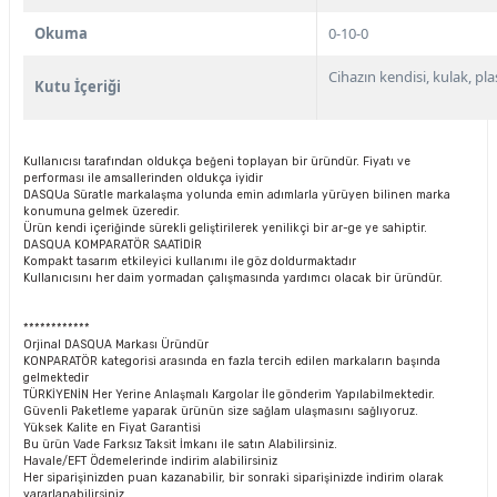
Okuma
0-10-0
Cihazın kendisi, kulak, pla
Kutu İçeriği
Kullanıcısı tarafından oldukça beğeni toplayan bir üründür. Fiyatı ve
performası ile amsallerinden oldukça iyidir
DASQUa Süratle markalaşma yolunda emin adımlarla yürüyen bilinen marka
konumuna gelmek üzeredir.
Ürün kendi içeriğinde sürekli geliştirilerek yenilikçi bir ar-ge ye sahiptir.
DASQUA KOMPARATÖR SAATİDİR
Kompakt tasarım etkileyici kullanımı ile göz doldurmaktadır
Kullanıcısını her daim yormadan çalışmasında yardımcı olacak bir üründür.
************
Orjinal DASQUA Markası Üründür
KONPARATÖR kategorisi arasında en fazla tercih edilen markaların başında
gelmektedir
TÜRKİYENİN Her Yerine Anlaşmalı Kargolar İle gönderim Yapılabilmektedir.
Güvenli Paketleme yaparak ürünün size sağlam ulaşmasını sağlıyoruz.
Yüksek Kalite en Fiyat Garantisi
Bu ürün Vade Farksız Taksit İmkanı ile satın Alabilirsiniz.
Havale/EFT Ödemelerinde indirim alabilirsiniz
Her siparişinizden puan kazanabilir, bir sonraki siparişinizde indirim olarak
yararlanabilirsiniz.