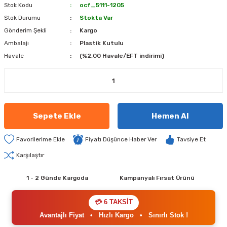
Stok Kodu
ocf_5111-1205
Stok Durumu
Stokta Var
Gönderim Şekli
Kargo
Ambalajı
Plastik Kutulu
Havale
(%2,00 Havale/EFT indirimi)
Sepete Ekle
Hemen Al
Fiyatı Düşünce Haber Ver
Tavsiye Et
Karşılaştır
1 - 2 Günde Kargoda
Kampanyalı Fırsat Ürünü
💳 6 TAKSİT
Avantajlı Fiyat
•
Hızlı Kargo
•
Sınırlı Stok !