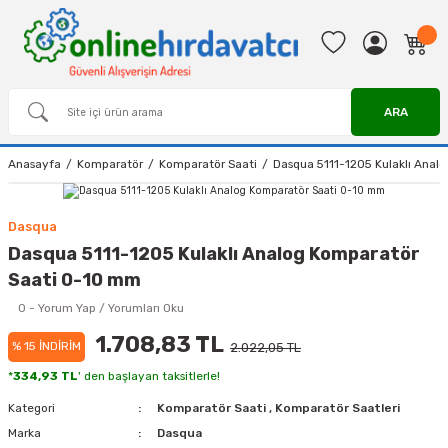
ARA
Anasayfa
Komparatör
Komparatör Saati
Dasqua 5111-1205 Kulaklı Anal
Dasqua
Dasqua 5111-1205 Kulaklı Analog Komparatör
Saati 0-10 mm
0 - Yorum Yap / Yorumları Oku
1.708,83 TL
% 15 İNDİRİM
2.022,05 TL
*
334,93 TL
' den başlayan taksitlerle!
Kategori
Komparatör Saati
,
Komparatör Saatleri
Marka
Dasqua