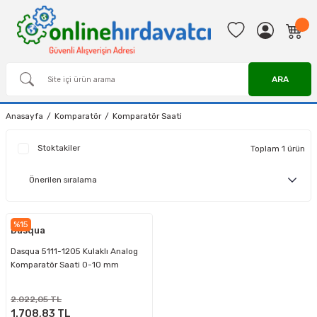
ARA
Anasayfa
Komparatör
Komparatör Saati
Stoktakiler
Toplam 1 ürün
%15
Dasqua
Dasqua 5111-1205 Kulaklı Analog
Komparatör Saati 0-10 mm
2.022,05 TL
1.708,83 TL