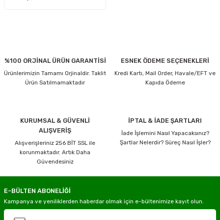
%100 ORJİNAL ÜRÜN GARANTİSİ
ESNEK ÖDEME SEÇENEKLERİ
Ürünlerimizin Tamamı Orjinaldir. Taklit
Kredi Kartı, Mail Order, Havale/EFT ve
Ürün Satılmamaktadır
Kapıda Ödeme
KURUMSAL & GÜVENLİ
İPTAL & İADE ŞARTLARI
ALIŞVERİŞ
İade İşlemini Nasıl Yapacaksınız?
Şartlar Nelerdir? Süreç Nasıl İşler?
Alışverişleriniz 256 BİT SSL ile
korunmaktadır. Artık Daha
Güvendesiniz
E-BÜLTEN ABONELİĞİ
Kampanya ve yeniliklerden haberdar olmak için e-bültenimize kayıt olun.