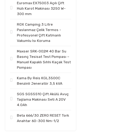
Euromax EX75003 Açılı Çift
Hızlı Karot Makinası 3250 W-
300 mm
ROX Camping 3 Litre
Paslanmaz Çelik Termos -
Profesyonel Çift Katmanlı
Vakumlu Isı Koruma
Maxser SRK-002M 40 Bar Su
Basınç Tesisat Test Pompası –
Manuel Kapaklı Sıhhi Kaçak Test
Pompası
Kama By Reis KGL3500C
Benzinli Jeneratör 3,5 kVA
SGS SGS5510 Çift Akülü Avuç
Taşlama Makinası Seti A 20V
4.0Ah
Beta 666/30 ZERO RESET Tork
Anahtar 60-300 Nm-1/2