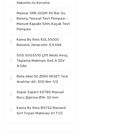
Vakumlu Isı Koruma
Maxser SRK-002M 40 Bar Su
Basınç Tesisat Test Pompası –
Manuel Kapaklı Sıhhi Kaçak Test
Pompası
Kama By Reis KGL3500C
Benzinli Jeneratör 3,5 kVA
SGS SGS5510 Çift Akülü Avuç
Taşlama Makinası Seti A 20V
4.0Ah
Beta 666/30 ZERO RESET Tork
Anahtar 60-300 Nm-1/2
Süper Expert SXTBS Manuel
Boru Şişirme Ø16-32 mm
Kama By Reis BST52 Benzinli
Sırt Tırpan Makinası 51.7 CC