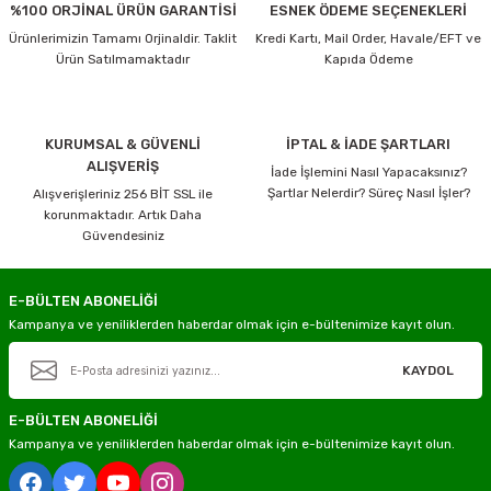
%100 ORJİNAL ÜRÜN GARANTİSİ
ESNEK ÖDEME SEÇENEKLERİ
Ürünlerimizin Tamamı Orjinaldir. Taklit
Kredi Kartı, Mail Order, Havale/EFT ve
Ürün Satılmamaktadır
Kapıda Ödeme
KURUMSAL & GÜVENLİ
İPTAL & İADE ŞARTLARI
ALIŞVERİŞ
İade İşlemini Nasıl Yapacaksınız?
Şartlar Nelerdir? Süreç Nasıl İşler?
Alışverişleriniz 256 BİT SSL ile
korunmaktadır. Artık Daha
Güvendesiniz
E-BÜLTEN ABONELİĞİ
Kampanya ve yeniliklerden haberdar olmak için e-bültenimize kayıt olun.
KAYDOL
E-BÜLTEN ABONELİĞİ
Kampanya ve yeniliklerden haberdar olmak için e-bültenimize kayıt olun.