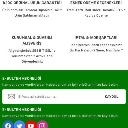
%100 ORJİNAL ÜRÜN GARANTİSİ
ESNEK ÖDEME SEÇENEKLERİ
Ürünlerimizin Tamamı Orjinaldir. Taklit
Kredi Kartı, Mail Order, Havale/EFT ve
Ürün Satılmamaktadır
Kapıda Ödeme
KURUMSAL & GÜVENLİ
İPTAL & İADE ŞARTLARI
ALIŞVERİŞ
İade İşlemini Nasıl Yapacaksınız?
Şartlar Nelerdir? Süreç Nasıl İşler?
Alışverişleriniz 256 BİT SSL ile
korunmaktadır. Artık Daha
Güvendesiniz
E-BÜLTEN ABONELİĞİ
Kampanya ve yeniliklerden haberdar olmak için e-bültenimize kayıt olun.
KAYDOL
E-BÜLTEN ABONELİĞİ
Kampanya ve yeniliklerden haberdar olmak için e-bültenimize kayıt olun.