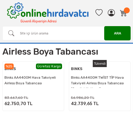
ARA
Airless Boya Tabancası
Tükendi
%25
Ücretsiz Kargo
BINKS
BINKS
Binks AA4400M Hava Takviyeli
Binks AA4400M TWİST TİP Hava
Airless Boya Tabancası
Takviyeli Airless Boya Tabancası
(Çevrilebilir Nozul)
83.667,60 TL
56.986,20 TL
62.750,70 TL
42.739,65 TL