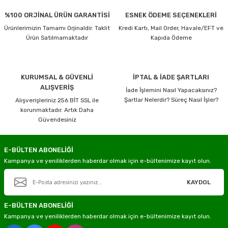
%100 ORJİNAL ÜRÜN GARANTİSİ
ESNEK ÖDEME SEÇENEKLERİ
Ürünlerimizin Tamamı Orjinaldir. Taklit
Kredi Kartı, Mail Order, Havale/EFT ve
Ürün Satılmamaktadır
Kapıda Ödeme
KURUMSAL & GÜVENLİ
İPTAL & İADE ŞARTLARI
ALIŞVERİŞ
İade İşlemini Nasıl Yapacaksınız?
Şartlar Nelerdir? Süreç Nasıl İşler?
Alışverişleriniz 256 BİT SSL ile
korunmaktadır. Artık Daha
Güvendesiniz
E-BÜLTEN ABONELİĞİ
Kampanya ve yeniliklerden haberdar olmak için e-bültenimize kayıt olun.
KAYDOL
E-BÜLTEN ABONELİĞİ
Kampanya ve yeniliklerden haberdar olmak için e-bültenimize kayıt olun.