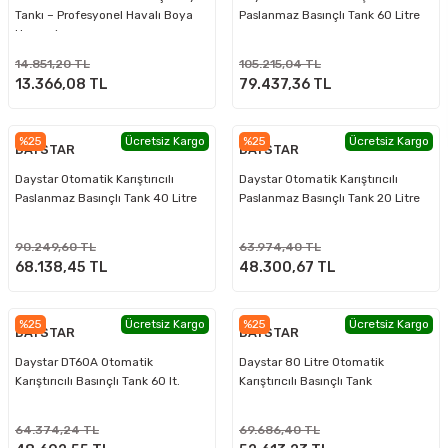
Tankı – Profesyonel Havalı Boya
Paslanmaz Basınçlı Tank 60 Litre
Haznesi
14.851,20 TL
105.215,04 TL
13.366,08 TL
79.437,36 TL
%25
Ücretsiz Kargo
%25
Ücretsiz Kargo
DAYSTAR
DAYSTAR
Daystar Otomatik Karıştırıcılı
Daystar Otomatik Karıştırıcılı
Paslanmaz Basınçlı Tank 40 Litre
Paslanmaz Basınçlı Tank 20 Litre
90.249,60 TL
63.974,40 TL
68.138,45 TL
48.300,67 TL
%25
Ücretsiz Kargo
%25
Ücretsiz Kargo
DAYSTAR
DAYSTAR
Daystar DT60A Otomatik
Daystar 80 Litre Otomatik
Karıştırıcılı Basınçlı Tank 60 lt.
Karıştırıcılı Basınçlı Tank
64.374,24 TL
69.686,40 TL