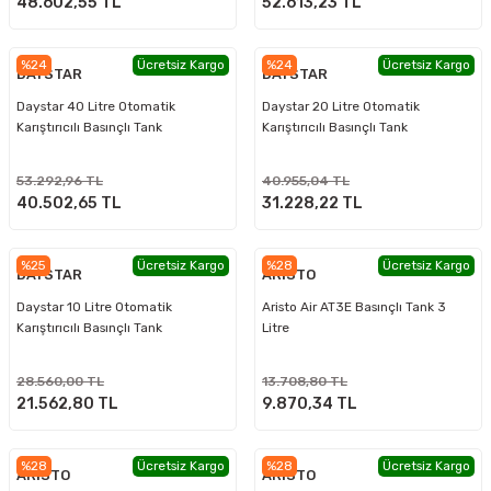
48.602,55 TL
52.613,23 TL
%24
Ücretsiz Kargo
%24
Ücretsiz Kargo
DAYSTAR
DAYSTAR
Daystar 40 Litre Otomatik
Daystar 20 Litre Otomatik
Karıştırıcılı Basınçlı Tank
Karıştırıcılı Basınçlı Tank
53.292,96 TL
40.955,04 TL
40.502,65 TL
31.228,22 TL
%25
Ücretsiz Kargo
%28
Ücretsiz Kargo
DAYSTAR
ARİSTO
Daystar 10 Litre Otomatik
Aristo Air AT3E Basınçlı Tank 3
Karıştırıcılı Basınçlı Tank
Litre
28.560,00 TL
13.708,80 TL
21.562,80 TL
9.870,34 TL
%28
Ücretsiz Kargo
%28
Ücretsiz Kargo
ARİSTO
ARİSTO