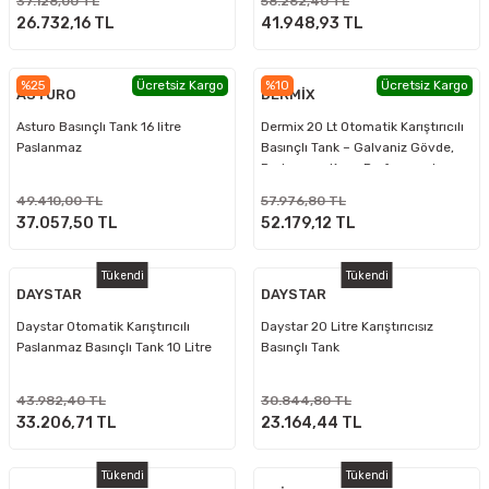
37.128,00 TL
58.262,40 TL
26.732,16 TL
41.948,93 TL
%25
Ücretsiz Kargo
%10
Ücretsiz Kargo
ASTURO
DERMİX
Asturo Basınçlı Tank 16 litre
Dermix 20 Lt Otomatik Karıştırıcılı
Paslanmaz
Basınçlı Tank – Galvaniz Gövde,
Paslanmaz Kova Profesyonel
Sistem
49.410,00 TL
57.976,80 TL
37.057,50 TL
52.179,12 TL
Tükendi
Tükendi
DAYSTAR
DAYSTAR
Daystar Otomatik Karıştırıcılı
Daystar 20 Litre Karıştırıcısız
Paslanmaz Basınçlı Tank 10 Litre
Basınçlı Tank
43.982,40 TL
30.844,80 TL
33.206,71 TL
23.164,44 TL
Tükendi
Tükendi