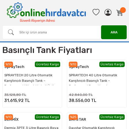
ARA
Basınçlı Tank Fiyatları
%10
Ücretsiz Kargo
%10
Ücretsiz Kargo
SprayTech
SprayTech
SPRAYTECH 20 Litre Otomatik
SPRAYTECH 40 Litre Otomatik
Karıştırıcılı Basınçlı Tank –
Karıştırıcılı Basınçlı Tank –
Profesyonel Yüksek Verimli Ünite
Profesyonel Boya Uygulama
Sistemi
35.128,80 TL
42.840,00 TL
31.615,92 TL
38.556,00 TL
%10
Ücretsiz Kargo
%25
Ücretsiz Kargo
DERMİX
DAYSTAR
Dermix 3PTE 3 Litre Basınçlı Boya
Daystar Otomatik Karıştırıcılı