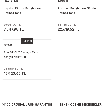
DAYSTAR
ARİSTO
Daystar 10 Litre Karıştırıcısız
Aristo Air Karıştırıcısız 10 Litre
Basınçlı Tank
Basınçlı Tank
9.996,00 TL
31.416,00 TL
7.547,98 TL
22.619,52 TL
Tükendi
STAR
Star ST10HT Basınçlı Tank
Karıştırıcısız 10 lt.
26.560,80 TL
19.920,60 TL
%100 ORJİNAL ÜRÜN GARANTİSİ
ESNEK ÖDEME SEÇENEKLERİ