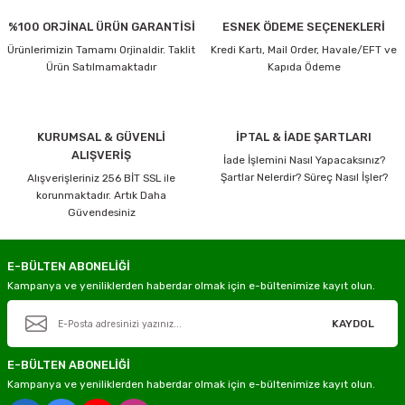
%100 ORJİNAL ÜRÜN GARANTİSİ
ESNEK ÖDEME SEÇENEKLERİ
Ürünlerimizin Tamamı Orjinaldir. Taklit
Kredi Kartı, Mail Order, Havale/EFT ve
Ürün Satılmamaktadır
Kapıda Ödeme
KURUMSAL & GÜVENLİ
İPTAL & İADE ŞARTLARI
ALIŞVERİŞ
İade İşlemini Nasıl Yapacaksınız?
Şartlar Nelerdir? Süreç Nasıl İşler?
Alışverişleriniz 256 BİT SSL ile
korunmaktadır. Artık Daha
Güvendesiniz
E-BÜLTEN ABONELİĞİ
Kampanya ve yeniliklerden haberdar olmak için e-bültenimize kayıt olun.
KAYDOL
E-BÜLTEN ABONELİĞİ
Kampanya ve yeniliklerden haberdar olmak için e-bültenimize kayıt olun.