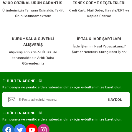
%100 ORJİNAL ÜRÜN GARANTİSİ
ESNEK ÖDEME SEÇENEKLERİ
Ürünlerimizin Tamamı Orjinaldir. Taklit
Kredi Kartı, Mail Order, Havale/EFT ve
Ürün Satılmamaktadır
Kapıda Ödeme
KURUMSAL & GÜVENLİ
İPTAL & İADE ŞARTLARI
ALIŞVERİŞ
İade İşlemini Nasıl Yapacaksınız?
Şartlar Nelerdir? Süreç Nasıl İşler?
Alışverişleriniz 256 BİT SSL ile
korunmaktadır. Artık Daha
Güvendesiniz
E-BÜLTEN ABONELİĞİ
Kampanya ve yeniliklerden haberdar olmak için e-bültenimize kayıt olun.
KAYDOL
E-BÜLTEN ABONELİĞİ
Kampanya ve yeniliklerden haberdar olmak için e-bültenimize kayıt olun.