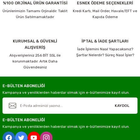
%100 ORJİNAL ÜRÜN GARANTİSİ
ESNEK ÖDEME SEÇENEKLERİ
Ürünlerimizin Tamamı Orjinaldir. Taklit
Kredi Kartı, Mail Order, Havale/EFT ve
Ürün Satılmamaktadır
Kapıda Ödeme
KURUMSAL & GÜVENLİ
İPTAL & İADE ŞARTLARI
ALIŞVERİŞ
İade İşlemini Nasıl Yapacaksınız?
Şartlar Nelerdir? Süreç Nasıl İşler?
Alışverişleriniz 256 BİT SSL ile
korunmaktadır. Artık Daha
Güvendesiniz
E-BÜLTEN ABONELİĞİ
Kampanya ve yeniliklerden haberdar olmak için e-bültenimize kayıt olun.
KAYDOL
E-BÜLTEN ABONELİĞİ
Kampanya ve yeniliklerden haberdar olmak için e-bültenimize kayıt olun.