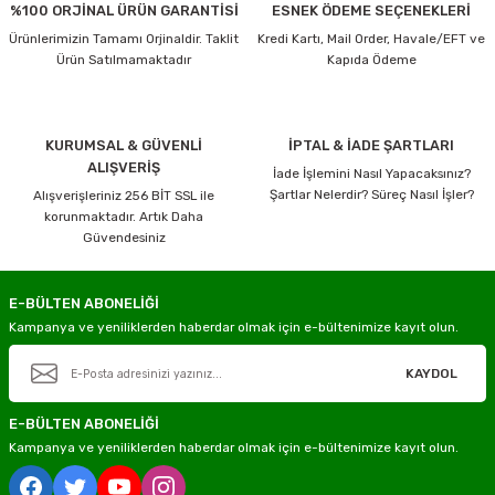
%100 ORJİNAL ÜRÜN GARANTİSİ
ESNEK ÖDEME SEÇENEKLERİ
Ürünlerimizin Tamamı Orjinaldir. Taklit
Kredi Kartı, Mail Order, Havale/EFT ve
Ürün Satılmamaktadır
Kapıda Ödeme
KURUMSAL & GÜVENLİ
İPTAL & İADE ŞARTLARI
ALIŞVERİŞ
İade İşlemini Nasıl Yapacaksınız?
Şartlar Nelerdir? Süreç Nasıl İşler?
Alışverişleriniz 256 BİT SSL ile
korunmaktadır. Artık Daha
Güvendesiniz
E-BÜLTEN ABONELİĞİ
Kampanya ve yeniliklerden haberdar olmak için e-bültenimize kayıt olun.
KAYDOL
E-BÜLTEN ABONELİĞİ
Kampanya ve yeniliklerden haberdar olmak için e-bültenimize kayıt olun.